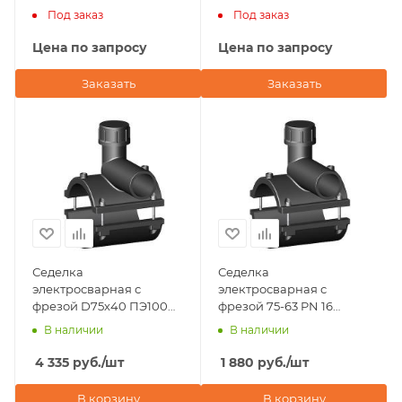
75х25 NTG Plastik
(Германия)
Под заказ
Под заказ
(Турция)
Цена по запросу
Цена по запросу
Заказать
Заказать
Седелка
Седелка
электросварная с
электросварная с
фрезой D75х40 ПЭ100
фрезой 75-63 PN 16
SDR 11 Eurostandard
TAPPING TEE WITHOUT
В наличии
В наличии
(Италия)
VALVE-360' BORFIT
(Турция)
4 335
руб.
/шт
1 880
руб.
/шт
В корзину
В корзину