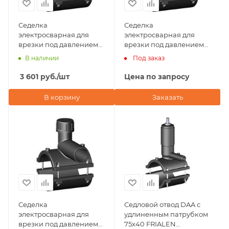
Седелка
Седелка
электросварная для
электросварная для
врезки под давлением
врезки под давлением
75х63 NTG Plastik
75х50 NTG Plastik
В наличии
Под заказ
(Турция)
(Турция)
3 601
руб.
/шт
Цена по запросу
В корзину
Заказать
Седелка
Седловой отвод DAA с
электросварная для
удлиненным патрубком
врезки под давлением
75х40 FRIALEN