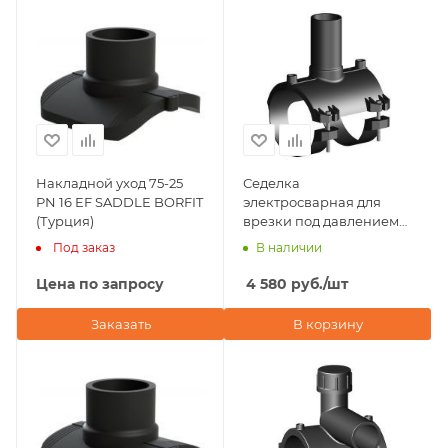
Накладной уход 75-25
Седелка
PN 16 EF SADDLE BORFIT
электросварная для
(Турция)
врезки под давлением
D75х32 ПЭ100 SDR 11
Под заказ
В наличии
Plastitalia (Италия)
Цена по запросу
4 580
руб.
/шт
Заказать
В корзину