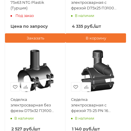
75x63 NTG Plastik
электросварная с
(Турция)
фрезой D75х25 ПЭ100
SDR 11 Eurostandard
Под заказ
В наличии
(Италия)
Цена по запросу
4 335
руб.
/шт
Заказать
В корзину
Седелка
Седелка
электросварная без
электросварная с
фрезы D75х32 ПЭ100
фрезой 75-25 PN 16
SDR 11 Eurostandard
TAPPING TEE WITHOUT
В наличии
В наличии
(Италия)
VALVE BORFIT (Турция)
2 527
руб.
/шт
1 140
руб.
/шт