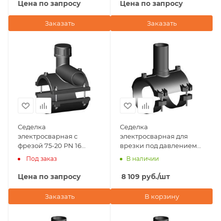
(Турция)
(Турция)
Цена по запросу
Цена по запросу
Заказать
Заказать
Седелка
Седелка
электросварная с
электросварная для
фрезой 75-20 PN 16
врезки под давлением
TAPPING TEE WITHOUT
D75х50 ПЭ100 SDR 11
Под заказ
В наличии
VALVE-360' BORFIT
Plastitalia (Италия)
(Турция)
Цена по запросу
8 109
руб.
/шт
Заказать
В корзину