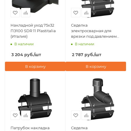
Накладной уход 75х32
Седелка
ПЭ100 SDR 11 Plastitalia
электросварная для
(Италия)
врезки под давлением
75х32 NTG Plastik
В наличии
В наличии
(Турция)
3 204
руб.
/шт
2 787
руб.
/шт
В корзину
В корзину
Патрубок накладка
Седелка