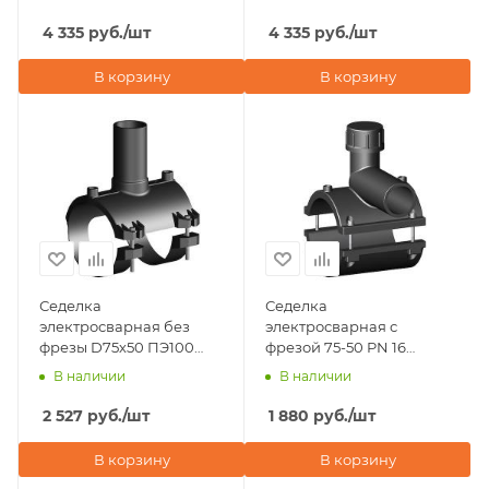
(Италия)
(Италия)
4 335
руб.
/шт
4 335
руб.
/шт
В корзину
В корзину
Седелка
Седелка
электросварная без
электросварная с
фрезы D75х50 ПЭ100
фрезой 75-50 PN 16
SDR 11 Eurostandard
TAPPING TEE WITHOUT
В наличии
В наличии
(Италия)
VALVE-360' BORFIT
(Турция)
2 527
руб.
/шт
1 880
руб.
/шт
В корзину
В корзину