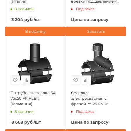
(Италия)
врезки под давлением
75х20 NTG Plastik
В наличии
Под заказ
(Турция)
3 204
руб.
/шт
Цена по запросу
В корзину
Заказать
Патрубок накладка SA
Седелка
75х50 FRIALEN
электросварная с
(Германия)
фрезой 75-25 PN 16
TAPPING TEE WITHOUT
В наличии
Под заказ
VALVE-360' BORFIT
(Турция)
8 668
руб.
/шт
Цена по запросу