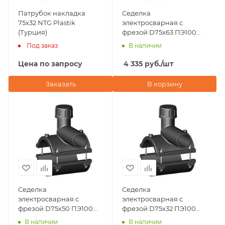
Патрубок накладка
Седелка
75x32 NTG Plastik
электросварная с
(Турция)
фрезой D75х63 ПЭ100
SDR 11 Eurostandard
Под заказ
В наличии
(Италия)
Цена по запросу
4 335
руб.
/шт
Заказать
В корзину
Седелка
Седелка
электросварная с
электросварная с
фрезой D75х50 ПЭ100
фрезой D75х32 ПЭ100
SDR 11 Eurostandard
SDR 11 Eurostandard
В наличии
В наличии