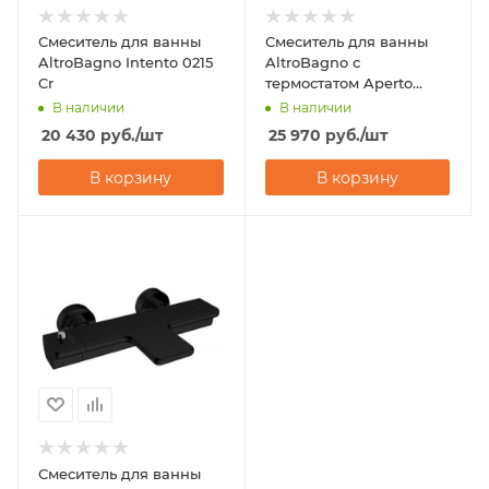
Смеситель для ванны
Смеситель для ванны
AltroBagno Intento 0215
AltroBagno с
Cr
термостатом Aperto
020402 Cr
В наличии
В наличии
20 430
руб.
/шт
25 970
руб.
/шт
В корзину
В корзину
Смеситель для ванны