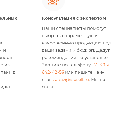
тельных
Консультация с экспертом
Наши специалисты помогут
выбрать современную и
а
качественную продукцию под
м и
ваши задачи и бюджет. Дадут
жность
рекомендации по установке.
е из
Звоните по телефону
+7 (495)
нлайн в
642-42-56
или пишите на e-
mail
zakaz@vipsell.ru
. Мы на
кидки
связи.