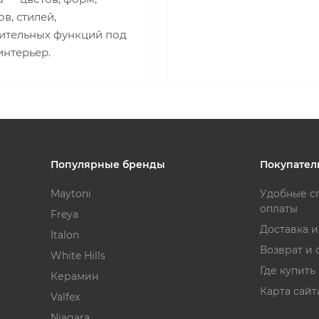
в, стилей,
ительных функций под
интерьер.
Популярные бренды
Покупател
Maytoni
Удобные с
оплаты
Freya
Доставка 
Italon
Возврат и 
White Hills
Где купить
Керамин
Карта сайт
Valfex
Niagara