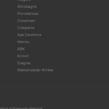
Altrobagno
Porcelanosa
Grossman
Grespania
Ape Ceramica
Mainzu
ABK
Kirovit
Exagres
Westerwalder Klinker
ляется публичной офертой.