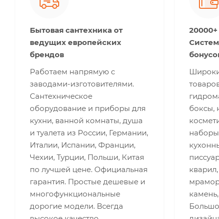
Бытовая сантехника от
20000+
ведущих европейских
Систем
брендов
бонусо
Работаем напрямую с
Широки
заводами-изготовителями.
товаров
Сантехническое
гидром
оборудование и приборы для
боксы, 
кухни, ванной комнаты, душа
космети
и туалета из России, Германии,
наборы
Италии, Испании, Франции,
кухонны
Чехии, Турции, Польши, Китая
писсуар
по лучшей цене. Официальная
кварил,
гарантия. Простые дешевые и
мрамор,
многофункциональные
камень,
дорогие модели. Всегда
Большо
высокое качество.
дизайна