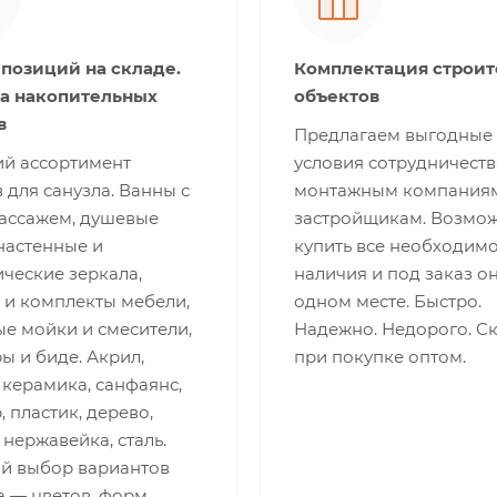
 позиций на складе.
Комплектация строи
а накопительных
объектов
в
Предлагаем выгодные
й ассортимент
условия сотрудничеств
 для санузла. Ванны с
монтажным компания
ассажем, душевые
застройщикам. Возмо
настенные и
купить все необходимо
ческие зеркала,
наличия и под заказ о
 и комплекты мебели,
одном месте. Быстро.
е мойки и смесители,
Надежно. Недорого. С
ы и биде. Акрил,
при покупке оптом.
 керамика, санфаянс,
 пластик, дерево,
 нержавейка, сталь.
й выбор вариантов
 — цветов, форм,