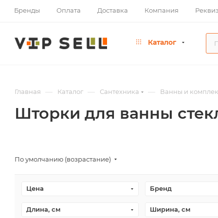
Бренды
Оплата
Доставка
Компания
Рекви
Каталог
—
—
—
Главная
Каталог
Сантехника
Ванны и компле
Шторки для ванны сте
По умолчанию (возрастание)
Цена
Бренд
Длина, см
Ширина, см