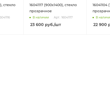
), стекло
16041117 (900x1400), стекло
16041104 
прозрачное
прозрач
16041116
Арт.: 16041117
В наличии
В налич
23 600
руб.
/шт
22 900
р