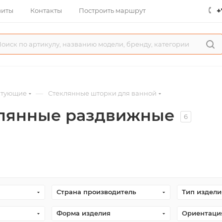
+
зиты
Контакты
Построить маршрут
—
ктующие
Стеклянные шторки для ванной
клянные раздвижные
6
Страна производитель
Тип издели
Форма изделия
Ориентаци