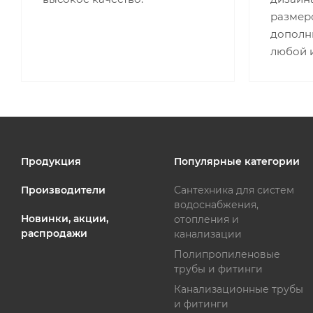
размеро
дополн
любой 
Продукция
Популярные категории
Производители
Сантехника для систем
водоснабжения,
Новинки, акции,
отопления и
распродажи
канализации
Полипропиленовые
трубы и фитинги
Канализационные трубы
и фитинги