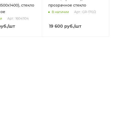
(1500x1400), стекло
прозрачное стекло
ное
Арт.: GR-170/2
В наличии
Арт.: 16041104
ии
уб.
/шт
19 600
руб.
/шт