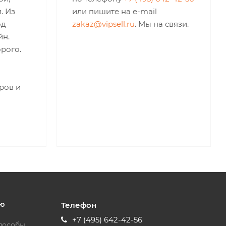
. Из
или пишите на e-mail
од
zakaz@vipsell.ru
. Мы на связи.
йн.
рого.
ров и
ю
Телефон
+7 (495) 642-42-56
пособы