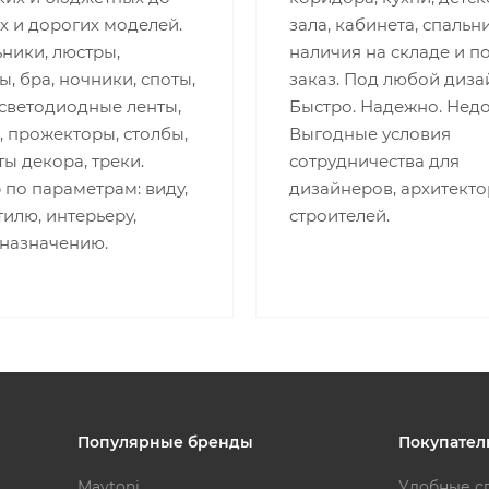
х и дорогих моделей.
зала, кабинета, спальни
ники, люстры,
наличия на складе и п
, бра, ночники, споты,
заказ. Под любой диза
 светодиодные ленты,
Быстро. Надежно. Недо
 прожекторы, столбы,
Выгодные условия
ы декора, треки.
сотрудничества для
по параметрам: виду,
дизайнеров, архитекто
стилю, интерьеру,
строителей.
 назначению.
Популярные бренды
Покупател
Maytoni
Удобные с