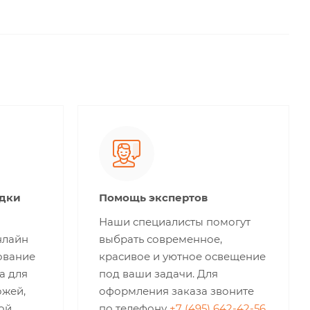
идки
Помощь экспертов
Наши специалисты помогут
нлайн
выбрать современное,
ование
красивое и уютное освещение
а для
под ваши задачи. Для
ожей,
оформления заказа звоните
ой,
по телефону
+7 (495) 642-42-56