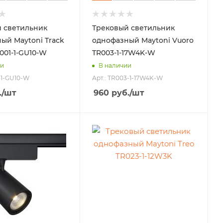
 светильник
Трековый светильник
ый Maytoni Track
однофазный Maytoni Vuoro
001-1-GU10-W
TR003-1-17W4K-W
ии
В наличии
1-1-GU10-W
Арт.: TR003-1-17W4K-W
.
/шт
960
руб.
/шт