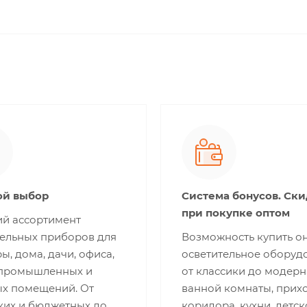
й выбор
Система бонусов. Ск
при покупке оптом
й ассортимент
тельных приборов для
Возможность купить о
ы, дома, дачи, офиса,
осветительное оборуд
 промышленных и
от классики до модерн
ых помещений. От
ванной комнаты, прих
ких и бюджетных до
коридора, кухни, детск