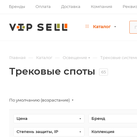
Бренды
Оплата
Доставка
Компания
Рекви
Каталог
—
—
—
Главная
Каталог
Освещение
Трековые систем
Трековые споты
65
По умолчанию (возрастание)
Цена
Бренд
Степень защиты, IP
Коллекция