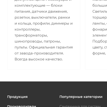
комплектующие — блоки
больши
питания, датчики движения,
Светиль
розетки, выключатели, рамки
торшеры
и кольца, профили, диммеры и
лампы,
контроллеры,
фонари,
трансформаторы,
элемент
шинопроводы, патроны,
Подбор 
пульты. Официальная гарантия
цвету, 
от завода-производителя.
форме,
Всегда высокое качество.
Продукция
Популярные категории
Производители
Сантехника для систем