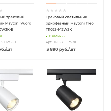
ный трековый
Трековый светильник
ик Maytoni Vuoro
однофазный Maytoni Treo
10W3K-B
TR023-1-12W3K
ии
В наличии
9-3-10W3K-B
Арт.: TR023-1-12W3K
б.
/шт
3 890
руб.
/шт