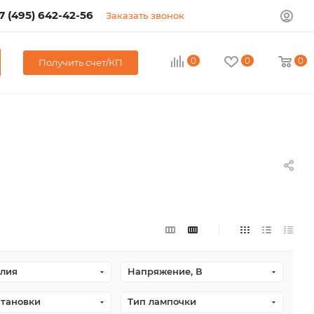
7 (495) 642-42-56
Заказать звонок
0
0
0
Получить счет/КП
елия
Напряжение, В
становки
Тип лампочки