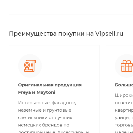
Преимущества покупки на Vipsell.ru
Оригинальная продукция
Большо
Freya и Maytoni
Широки
Интерьерные, фасадные,
освети
наземные и грунтовые
квартир
светильники от лучших
улицы,
немецких брендов по
торгов
доступной цене. Аксессуары и
малень