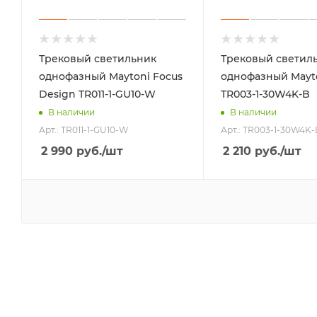
Трековый светильник
Трековый светил
однофазный Maytoni Focus
однофазный Mayto
Design TR011-1-GU10-W
TR003-1-30W4K-B
В наличии
В наличии
Арт.: TR011-1-GU10-W
Арт.: TR003-1-30W4K-
2 990
руб.
/шт
2 210
руб.
/шт