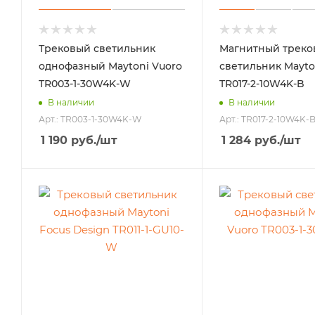
Трековый светильник
Магнитный треко
однофазный Maytoni Vuoro
светильник Mayton
TR003-1-30W4K-W
TR017-2-10W4K-B
В наличии
В наличии
Арт.: TR003-1-30W4K-W
Арт.: TR017-2-10W4K-
1 190
руб.
/шт
1 284
руб.
/шт