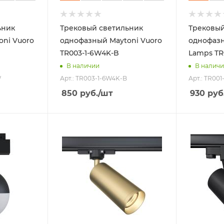
ьник
Трековый светильник
Трековый
ni Vuoro
однофазный Maytoni Vuoro
однофазн
TR003-1-6W4K-B
Lamps TR
В наличии
В налич
W
Арт.: TR003-1-6W4K-B
Арт.: TR00
850
руб.
/шт
930
руб