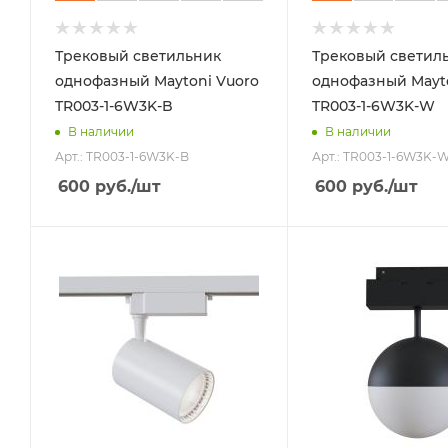
Трековый светильник
Трековый светил
однофазный Maytoni Vuoro
однофазный Mayto
TR003-1-6W3K-B
TR003-1-6W3K-W
В наличии
В наличии
Арт.: TR003-1-6W3K-B
Арт.: TR003-1-6W3K-
600
руб.
/шт
600
руб.
/шт