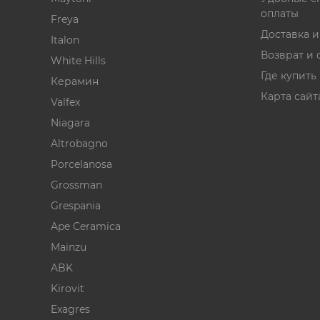
оплаты
Freya
Доставка 
Italon
Возврат и 
White Hills
Где купить
Керамин
Карта сайт
Valfex
Niagara
Altrobagno
Porcelanosa
Grossman
Grespania
Ape Ceramica
Mainzu
ABK
Kirovit
Exagres