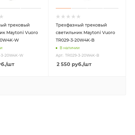
ный трековый
Трехфазный трековый
ик Maytoni Vuoro
светильник Maytoni Vuoro
-20W4K-W
TR029-3-20W4K-B
ии
В наличии
9-3-20W4K-W
Арт.: TR029-3-20W4K-B
б.
/шт
2 550
руб.
/шт