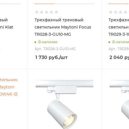
вый
Трехфазный трековый
Трехфаз
i Kiat
светильник Maytoni Focus
светильн
TR028-3-GU10-MG
TR029-3-
В наличии
В налич
B
Арт.: TR028-3-GU10-MG
Арт.: TR02
1 730
руб.
/шт
2 040
ру