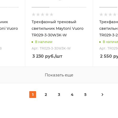
ьник
Трехфазный трековый
Трехфаз
ni Vuoro
светильник Maytoni Vuoro
светильн
TR029-3-30W3K-W
TR029-3
В наличии
В налич
B
Арт.: TR029-3-30W3K-W
Арт.: TR02
3 230
руб.
/шт
2 550
ру
Показать еще
1
2
3
4
5