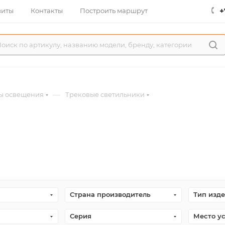
+
зиты
Контакты
Построить маршрут
—
ы освещения
Трековые светильники
Страна производитель
Тип изд
Серия
Место у