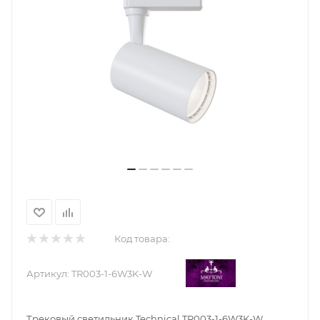
Код товара:
Артикул:
TR003-1-6W3K-W
Трековый светильник Technical TR003-1-6W3K-W