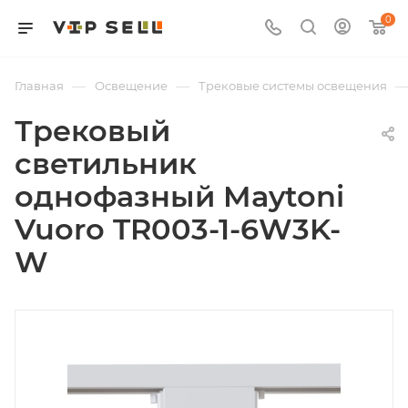
0
—
—
Главная
Освещение
Трековые системы освещения
Трековый
светильник
однофазный Maytoni
Vuoro TR003-1-6W3K-
W