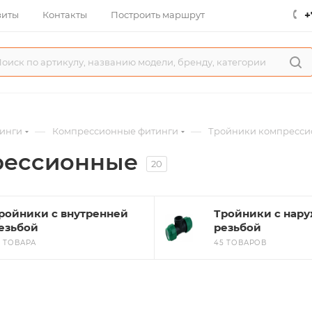
+
зиты
Контакты
Построить маршрут
—
—
инги
Компрессионные фитинги
Тройники компресс
рессионные
20
ройники с внутренней
Тройники с нар
езьбой
резьбой
3 ТОВАРА
45 ТОВАРОВ