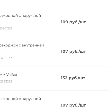
реходной с наружной
109
руб.
/шт
023201232
еходной с внутренней
107
руб.
/шт
013210032
м Valfex
132
руб.
/шт
012323232
реходной с наружной
107
руб.
/шт