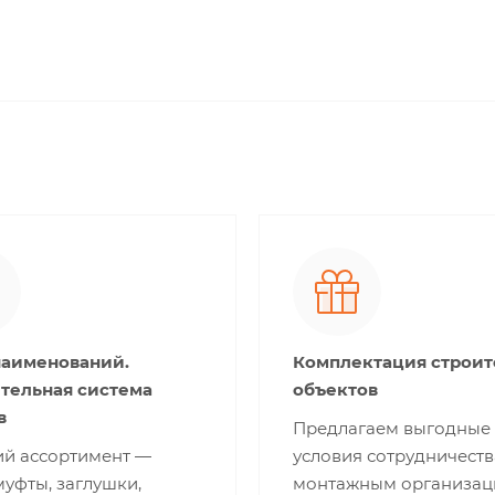
наименований.
Комплектация строи
тельная система
объектов
в
Предлагаем выгодные
й ассортимент —
условия сотрудничеств
муфты, заглушки,
монтажным организац