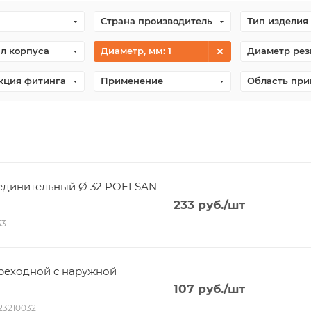
Страна производитель
Тип изделия
л корпуса
Диаметр, мм
: 1
Диаметр рез
кция фитинга
Применение
Область пр
единительный Ø 32 POELSAN
233
руб.
/шт
33
реходной с наружной
107
руб.
/шт
023210032