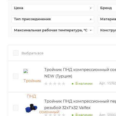
Цена
Бренд
Тип присоединения
Материа
Максимальная рабочая температура, °С
Констру
Выбрать все
Тройник ПНД компрессионный со
NEW (Турция)
Арт.: YS76
В наличии
Тройник ПНД компрессионный пе
резьбой 32х1"х32 Valfex
Арт.: 1210
В наличии