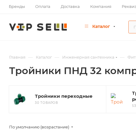
Бренды
Оплата
Доставка
Компания
Рекви
Каталог
—
—
—
Главная
Каталог
Инженерная сантехника
Фит
Тройники ПНД 32 комп
Т
Тройники переходные
р
30 ТОВАРОВ
5
По умолчанию (возрастание)