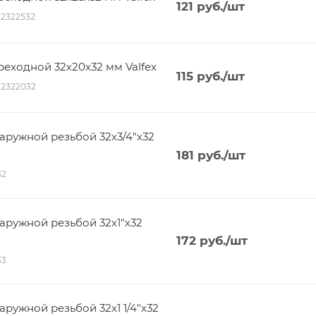
121
руб.
/шт
012322532
ходной 32х20х32 мм Valfex
115
руб.
/шт
012322032
ружной резьбой 32х3/4"х32
181
руб.
/шт
32
ружной резьбой 32х1"х32
172
руб.
/шт
33
ужной резьбой 32х1 1/4"х32