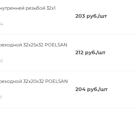
утренней резьбой 32х1
203
руб.
/шт
34
реходной 32x25x32 POELSAN
212
руб.
/шт
32
реходной 32x20x32 POELSAN
204
руб.
/шт
31