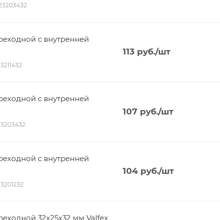
023203432
еходной с внутренней
113
руб.
/шт
13211432
еходной с внутренней
107
руб.
/шт
013203432
еходной с внутренней
104
руб.
/шт
013201232
ходной 32х25х32 мм Valfex