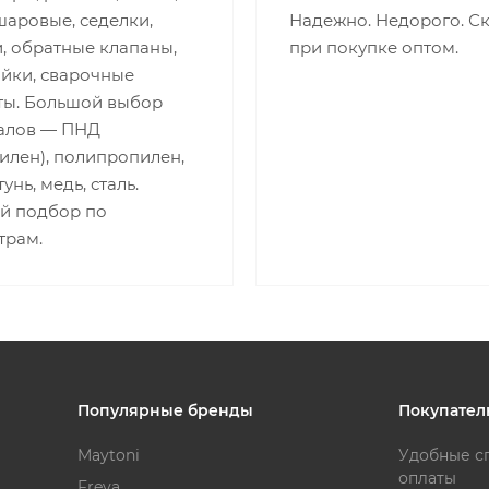
шаровые, седелки,
Надежно. Недорого. С
, обратные клапаны,
при покупке оптом.
айки, сварочные
ты. Большой выбор
алов — ПНД
илен), полипропилен,
унь, медь, сталь.
й подбор по
трам.
Популярные бренды
Покупател
Maytoni
Удобные с
оплаты
Freya