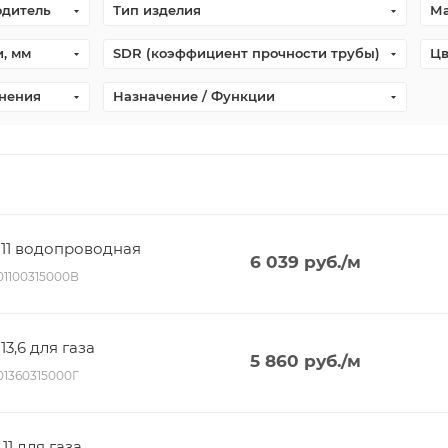
одитель
Тип изделия
Ма
, мм
SDR (коэффициент прочности трубы)
Цв
нения
Назначение / Функции
R 11 водопроводная
6 039
руб.
/м
001100315000В
13,6 для газа
5 860
руб.
/м
001360315000Г
11 для газа