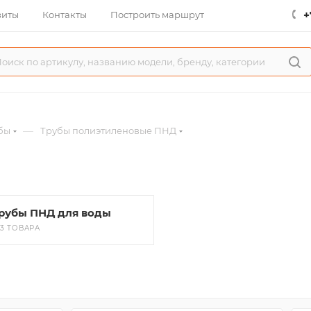
+
зиты
Контакты
Построить маршрут
—
бы
Трубы полиэтиленовые ПНД
рубы ПНД для воды
03 ТОВАРА