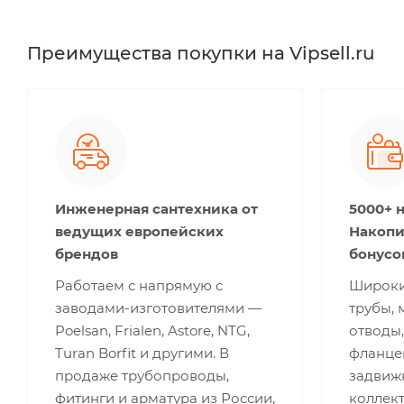
Преимущества покупки на Vipsell.ru
Инженерная сантехника от
5000+ 
ведущих европейских
Накопи
брендов
бонусо
Работаем с напрямую с
Широки
заводами-изготовителями —
трубы, 
Poelsan, Frialen, Astore, NTG,
отводы,
Turan Borfit и другими. В
фланце
продаже трубопроводы,
задвижк
фитинги и арматура из России,
коллект