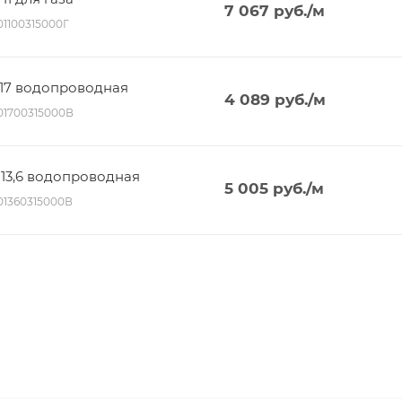
7 067
руб.
/м
01100315000Г
R 17 водопроводная
4 089
руб.
/м
001700315000В
R 13,6 водопроводная
5 005
руб.
/м
001360315000В