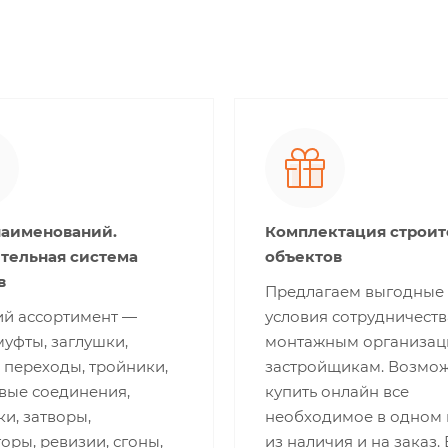
наименований.
Комплектация строи
тельная система
объектов
в
Предлагаем выгодные
й ассортимент —
условия сотрудничеств
муфты, заглушки,
монтажным организац
 переходы, тройники,
застройщикам. Возмо
вые соединения,
купить онлайн все
и, затворы,
необходимое в одном 
оры, ревизии, сгоны,
из наличия и на заказ.