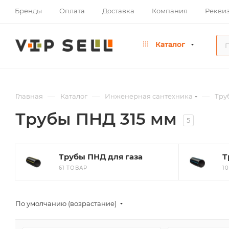
Бренды
Оплата
Доставка
Компания
Рекви
Каталог
—
—
—
Главная
Каталог
Инженерная сантехника
Тру
Трубы ПНД 315 мм
5
Трубы ПНД для газа
Т
61 ТОВАР
1
По умолчанию (возрастание)