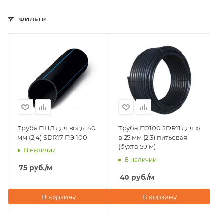
ФИЛЬТР
Труба ПНД для воды 40
Труба ПЭ100 SDR11 для х/
мм (2,4) SDR17 ПЭ 100
в 25 мм (2,3) питьевая
(бухта 50 м)
В наличии
В наличии
75
руб.
/м
40
руб.
/м
В корзину
В корзину