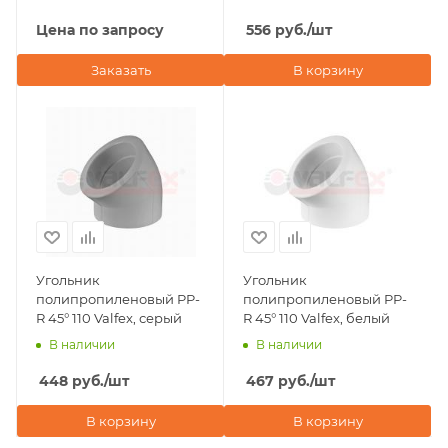
Цена по запросу
556
руб.
/шт
Заказать
В корзину
Угольник
Угольник
полипропиленовый PP-
полипропиленовый PP-
R 45° 110 Valfex, серый
R 45° 110 Valfex, белый
В наличии
В наличии
448
руб.
/шт
467
руб.
/шт
В корзину
В корзину