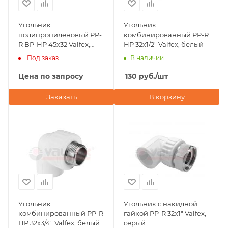
Угольник
Угольник
полипропиленовый PP-
комбинированный PP-R
R ВР-НР 45х32 Valfex,
НР 32х1/2" Valfex, белый
белый
Под заказ
В наличии
Цена по запросу
130
руб.
/шт
Заказать
В корзину
Угольник
Угольник с накидной
комбинированный PP-R
гайкой PP-R 32х1" Valfex,
НР 32х3/4" Valfex, белый
серый