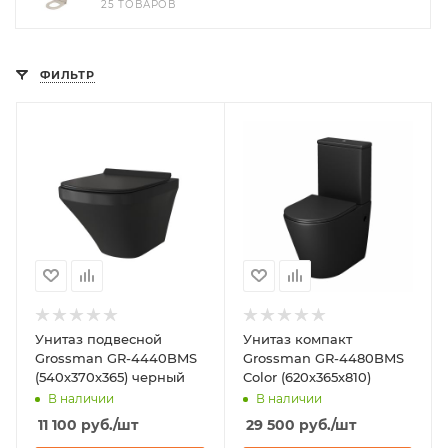
25 ТОВАРОВ
ФИЛЬТР
Унитаз подвесной
Унитаз компакт
Grossman GR-4440BMS
Grossman GR-4480BMS
(540х370х365) черный
Color (620х365х810)
В наличии
В наличии
11 100
руб.
/шт
29 500
руб.
/шт