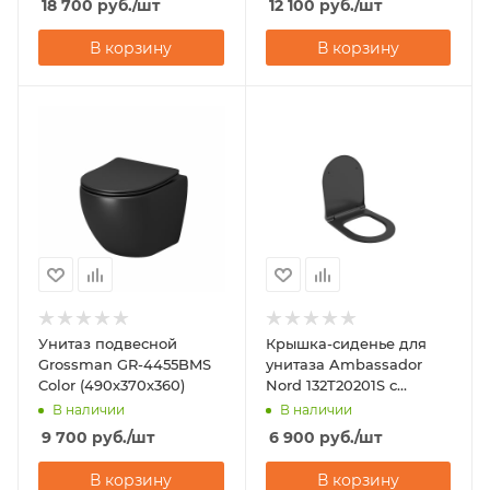
18 700
руб.
/шт
12 100
руб.
/шт
В корзину
В корзину
Унитаз подвесной
Крышка-сиденье для
Grossman GR-4455BMS
унитаза Ambassador
Color (490х370х360)
Nord 132T20201S с
микролифтом
В наличии
В наличии
9 700
руб.
/шт
6 900
руб.
/шт
В корзину
В корзину