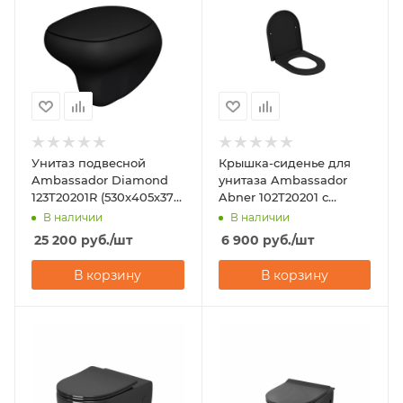
Унитаз подвесной
Крышка-сиденье для
Ambassador Diamond
унитаза Ambassador
123T20201R (530х405х375)
Abner 102T20201 с
черный
микролифтом
В наличии
В наличии
25 200
руб.
/шт
6 900
руб.
/шт
В корзину
В корзину