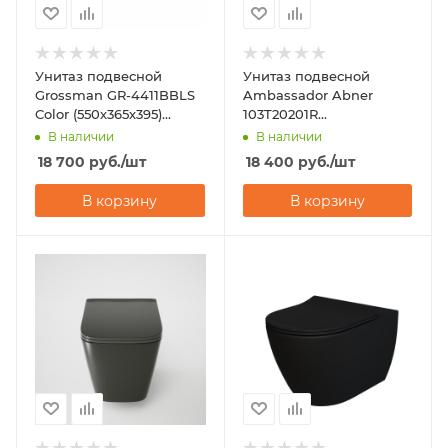
Унитаз подвесной
Унитаз подвесной
Grossman GR-4411BBLS
Ambassador Abner
Color (550х365х395)
103T20201R
черный
(545х360х330)
В наличии
В наличии
18 700
руб.
/шт
18 400
руб.
/шт
В корзину
В корзину