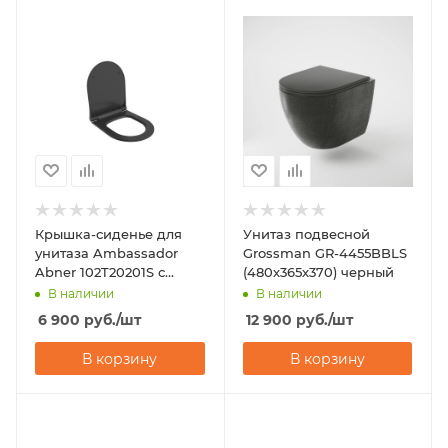
Крышка-сиденье для
Унитаз подвесной
унитаза Ambassador
Grossman GR-4455BBLS
Abner 102T20201S с
(480х365х370) черный
микролифтом
В наличии
В наличии
6 900
руб.
/шт
12 900
руб.
/шт
В корзину
В корзину