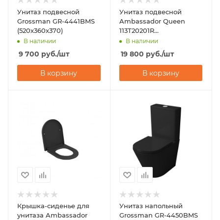
Унитаз подвесной
Унитаз подвесной
Grossman GR-4441BMS
Ambassador Queen
(520х360х370)
113T20201R
(570х360х400)
В наличии
В наличии
9 700
руб.
/шт
19 800
руб.
/шт
В корзину
В корзину
Крышка-сиденье для
Унитаз напольный
унитаза Ambassador
Grossman GR-4450BMS