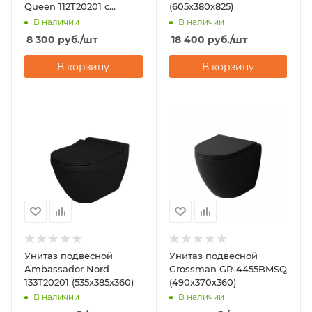
Queen 112T20201 с
(605х380х825)
микролифтом
В наличии
В наличии
8 300
руб.
/шт
18 400
руб.
/шт
В корзину
В корзину
Унитаз подвесной
Унитаз подвесной
Ambassador Nord
Grossman GR-4455BMSQ
133T20201 (535х385х360)
(490х370х360)
В наличии
В наличии