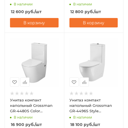
(600х355х860)
(670х350х825)
В наличии
В наличии
12 600
руб.
/шт
12 800
руб.
/шт
В корзину
В корзину
Унитаз компакт
Унитаз компакт
напольный Grossman
напольный Grossman
GR-4480S Color
GR-4496S Style
(620х365х810)
(675х365х830)
В наличии
В наличии
16 900
руб.
/шт
18 100
руб.
/шт