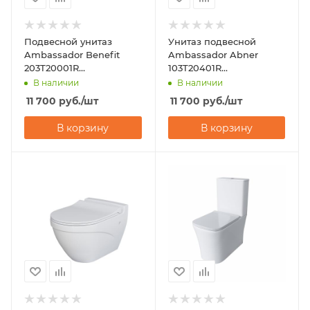
Подвесной унитаз
Унитаз подвесной
Ambassador Benefit
Ambassador Abner
203T20001R
103T20401R
(535х340х360)
(545х360х330)
В наличии
В наличии
горизонтальный выпуск
горизонтальный выпуск
11 700
руб.
/шт
11 700
руб.
/шт
В корзину
В корзину