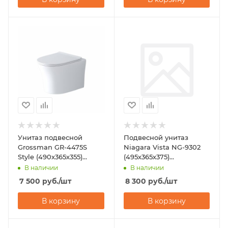
Унитаз подвесной
Подвесной унитаз
Grossman GR-4475S
Niagara Vista NG-9302
Style (490х365х355)
(495х365х375)
горизонтальный выпуск
горизонтальный выпуск
В наличии
В наличии
7 500
руб.
/шт
8 300
руб.
/шт
В корзину
В корзину