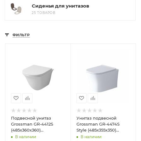
Сиденья для унитазов
25 ТОВАРОВ
ФИЛЬТР
Подвесной унитаз
Унитаз подвесной
Grossman GR-4412S
Grossman GR-4474S
(485х360х360)
Style (485х355х350)
безободковый
безободковый
В наличии
В наличии