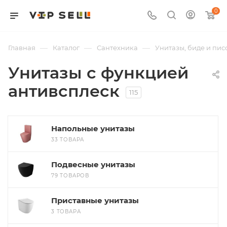
0
—
—
—
Главная
Каталог
Сантехника
Унитазы, биде и пис
Унитазы с функцией
антивсплеск
115
Напольные унитазы
33 ТОВАРА
Подвесные унитазы
79 ТОВАРОВ
Приставные унитазы
3 ТОВАРА