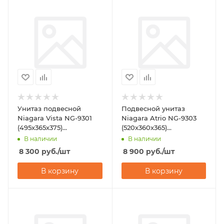
Унитаз подвесной
Подвесной унитаз
Niagara Vista NG-9301
Niagara Atrio NG-9303
(495х365х375)
(520х360х365)
горизонтальный выпуск
горизонтальный выпуск
В наличии
В наличии
8 300
руб.
/шт
8 900
руб.
/шт
В корзину
В корзину