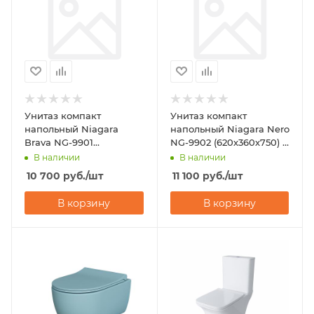
Унитаз компакт
Унитаз компакт
напольный Niagara
напольный Niagara Nero
Brava NG-9901
NG-9902 (620х360х750) с
(630х360х740) с
микролифтом
В наличии
В наличии
микролифтом
10 700
руб.
/шт
11 100
руб.
/шт
В корзину
В корзину