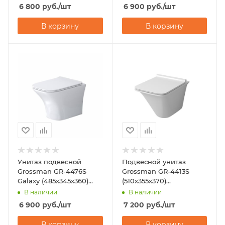
6 800
руб.
/шт
6 900
руб.
/шт
В корзину
В корзину
Унитаз подвесной
Подвесной унитаз
Grossman GR-4476S
Grossman GR-4413S
Galaxy (485х345х360)
(510х355х370)
горизонтальный выпуск
горизонтальный выпуск
В наличии
В наличии
6 900
руб.
/шт
7 200
руб.
/шт
В корзину
В корзину