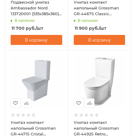
Подвесной унитаз
Унитаз компакт
Ambassador Nord
напольный Grossman
133T20001 (535х385х360)
GR-4467S Classic
горизонтальный выпуск
(620х360х820)
В наличии
В наличии
11 700
руб.
/шт
11 900
руб.
/шт
В корзину
В корзину
Унитаз компакт
Унитаз компакт
напольный Grossman
напольный Grossman
GR-4471S Cristal
GR-4492S Retro