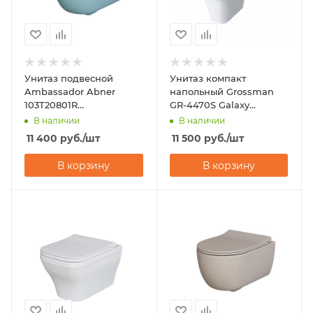
Унитаз подвесной
Унитаз компакт
Ambassador Abner
напольный Grossman
103T20801R
GR-4470S Galaxy
(545х360х330)
(650х360х820) с
В наличии
В наличии
горизонтальный выпуск
микролифтом
11 400
руб.
/шт
11 500
руб.
/шт
В корзину
В корзину