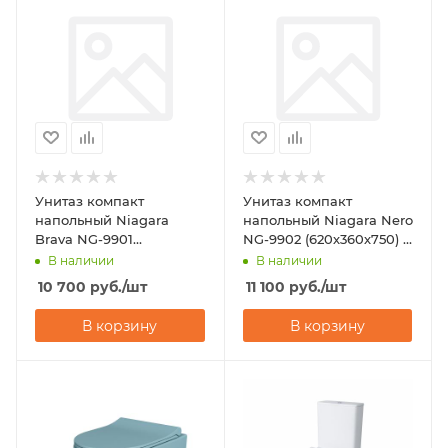
Унитаз компакт
Унитаз компакт
напольный Niagara
напольный Niagara Nero
Brava NG-9901
NG-9902 (620х360х750) с
(630х360х740) с
микролифтом
В наличии
В наличии
микролифтом
10 700
руб.
/шт
11 100
руб.
/шт
В корзину
В корзину