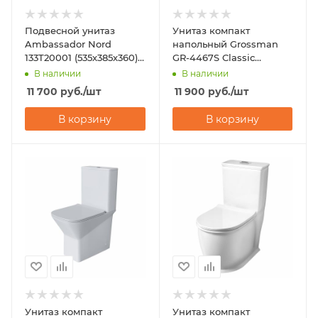
Подвесной унитаз
Унитаз компакт
Ambassador Nord
напольный Grossman
133T20001 (535х385х360)
GR-4467S Classic
горизонтальный выпуск
(620х360х820)
В наличии
В наличии
11 700
руб.
/шт
11 900
руб.
/шт
В корзину
В корзину
Унитаз компакт
Унитаз компакт