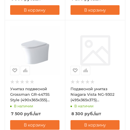
В корзину
В корзину
Унитаз подвесной
Подвесной унитаз
Grossman GR-4475S
Niagara Vista NG-9302
Style (490х365х355)
(495х365х375)
горизонтальный выпуск
горизонтальный выпуск
В наличии
В наличии
7 500
руб.
/шт
8 300
руб.
/шт
В корзину
В корзину