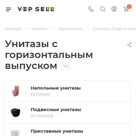
0
—
—
—
Главная
Каталог
Сантехника
Унитазы, биде и пис
Унитазы с
горизонтальным
выпуском
115
Напольные унитазы
33 ТОВАРА
Подвесные унитазы
79 ТОВАРОВ
Приставные унитазы