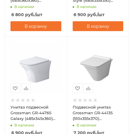
(485х360х360)
Style (485х355х350)
безободковый
безободковый
В наличии
В наличии
6 800
руб.
/шт
6 900
руб.
/шт
В корзину
В корзину
Унитаз подвесной
Подвесной унитаз
Grossman GR-4476S
Grossman GR-4413S
Galaxy (485х345х360)
(510х355х370)
горизонтальный выпуск
горизонтальный выпуск
В наличии
В наличии
6 900
руб.
/шт
7 200
руб.
/шт