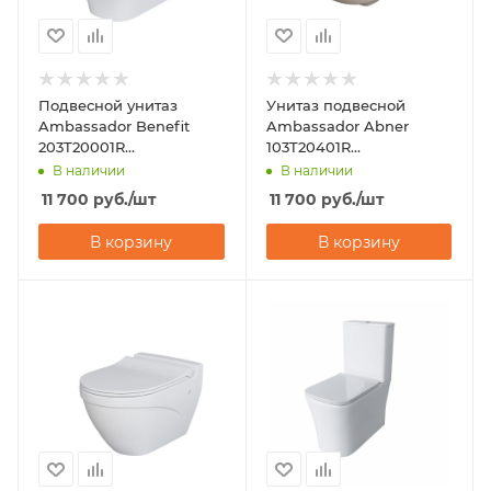
Подвесной унитаз
Унитаз подвесной
Ambassador Benefit
Ambassador Abner
203T20001R
103T20401R
(535х340х360)
(545х360х330)
В наличии
В наличии
горизонтальный выпуск
горизонтальный выпуск
11 700
руб.
/шт
11 700
руб.
/шт
В корзину
В корзину