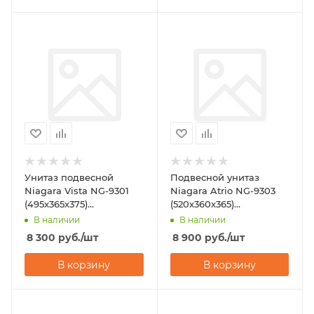
Унитаз подвесной
Подвесной унитаз
Niagara Vista NG-9301
Niagara Atrio NG-9303
(495х365х375)
(520х360х365)
горизонтальный выпуск
горизонтальный выпуск
В наличии
В наличии
8 300
руб.
/шт
8 900
руб.
/шт
В корзину
В корзину