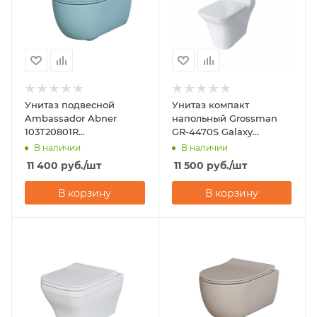
Унитаз подвесной
Унитаз компакт
Ambassador Abner
напольный Grossman
103T20801R
GR-4470S Galaxy
(545х360х330)
(650х360х820) с
В наличии
В наличии
горизонтальный выпуск
микролифтом
11 400
руб.
/шт
11 500
руб.
/шт
В корзину
В корзину