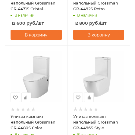
напольный Grossman
напольный Grossman
GR-4471S Cristal
GR-4492S Retro
(600х355х860)
(670х350х825)
В наличии
В наличии
12 600
руб.
/шт
12 800
руб.
/шт
В корзину
В корзину
Унитаз компакт
Унитаз компакт
напольный Grossman
напольный Grossman
GR-4480S Color
GR-4496S Style
(620х365х810)
(675х365х830)
В наличии
В наличии