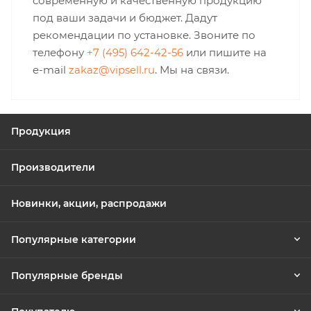
современную и качественную продукцию
под ваши задачи и бюджет. Дадут
рекомендации по установке. Звоните по
телефону
+7 (495) 642-42-56
или пишите на
e-mail
zakaz@vipsell.ru
. Мы на связи.
Продукция
Производители
Новинки, акции, распродажи
Популярные категории
Популярные бренды