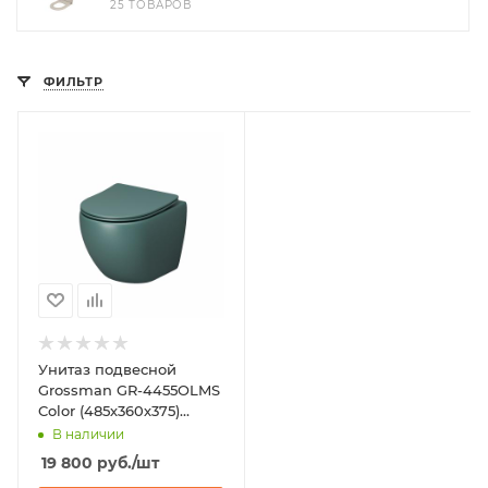
25 ТОВАРОВ
ФИЛЬТР
Унитаз подвесной
Grossman GR-4455OLMS
Color (485х360х375)
зеленый
В наличии
19 800
руб.
/шт