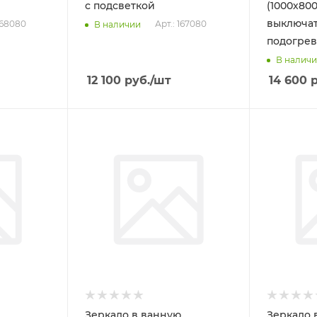
с подсветкой
(1000х80
выключа
168080
Арт.: 167080
В наличии
подогре
В налич
12 100
руб.
/шт
14 600
р
Зеркало в ванную
Зеркало 