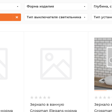
Форма изделия
Глубина, 
Тип выключателя светильника
Тип устан
Зеркало в ванную
Зеркало 
-норма
Grossman Elegans-норма
Grossman