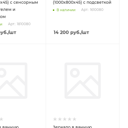
0х45) с сенсорным
(1000х800х45) с подсветкой
телем и
Арт.: 1610080
В наличии
вом
Арт.: 1810080
ии
уб.
/шт
14 200
руб.
/шт
в ванную
Зеркало в ванную