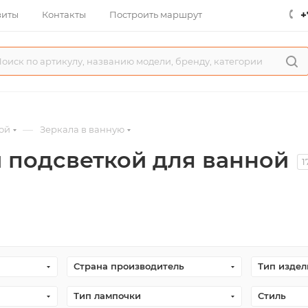
+
зиты
Контакты
Построить маршрут
—
ой
Зеркала в ванную
и подсветкой для ванной
1
Страна производитель
Тип издел
Тип лампочки
Стиль