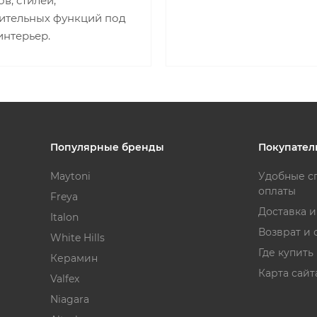
в, стилей,
ительных функций под
интерьер.
Популярные бренды
Покупател
Maytoni
Удобные с
оплаты
Freya
Доставка 
Italon
Возврат и 
White Hills
Где купить
Керамин
Карта сайт
Valfex
Niagara