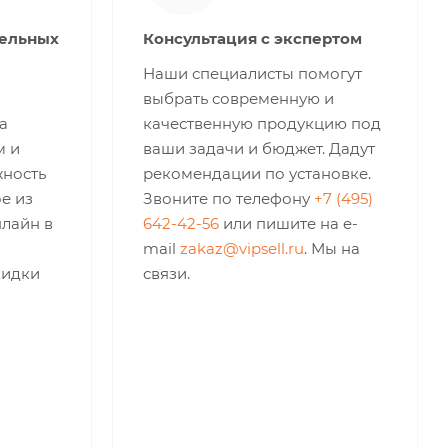
тельных
Консультация с экспертом
Наши специалисты помогут
выбрать современную и
а
качественную продукцию под
м и
ваши задачи и бюджет. Дадут
жность
рекомендации по установке.
е из
Звоните по телефону
+7 (495)
нлайн в
642-42-56
или пишите на e-
mail
zakaz@vipsell.ru
. Мы на
кидки
связи.