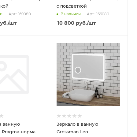
ткой
с подсветкой
Арт.: 169080
Арт.: 166080
ии
В наличии
уб.
/шт
10 800
руб.
/шт
в ванную
Зеркало в ванную
n Pragma-норма
Grossman Leo