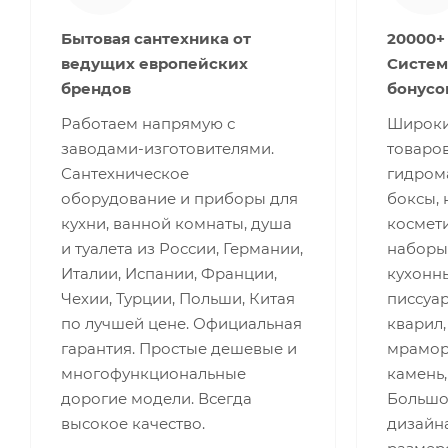
Бытовая сантехника от
20000+
ведущих европейских
Систем
брендов
бонусо
Работаем напрямую с
Широки
заводами-изготовителями.
товаров
Сантехническое
гидром
оборудование и приборы для
боксы, 
кухни, ванной комнаты, душа
космети
и туалета из России, Германии,
наборы
Италии, Испании, Франции,
кухонны
Чехии, Турции, Польши, Китая
писсуар
по лучшей цене. Официальная
кварил,
гарантия. Простые дешевые и
мрамор,
многофункциональные
камень,
дорогие модели. Всегда
Большо
высокое качество.
дизайна