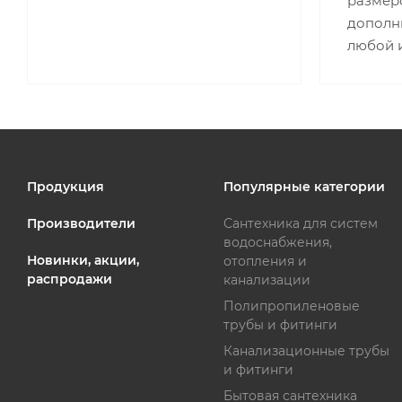
размеро
дополн
любой 
Продукция
Популярные категории
Производители
Сантехника для систем
водоснабжения,
Новинки, акции,
отопления и
распродажи
канализации
Полипропиленовые
трубы и фитинги
Канализационные трубы
и фитинги
Бытовая сантехника