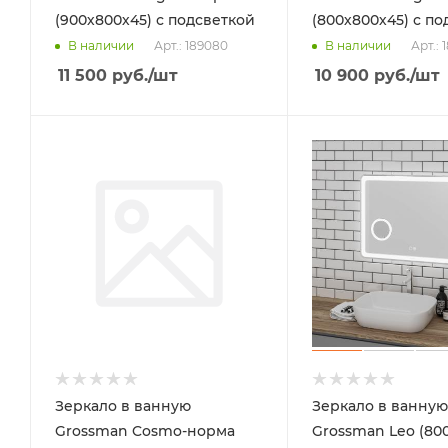
(900х800х45) с подсветкой
(800х800х45) с по
Арт.: 189080
Арт.:
В наличии
В наличии
11 500
руб.
/шт
10 900
руб.
/шт
Зеркало в ванную
Зеркало в ванную
Grossman Cosmo-норма
Grossman Leo (80