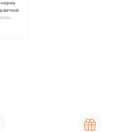
-норма
дсветкой
186080