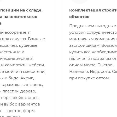
 позиций на складе.
Комплектация строи
а накопительных
объектов
в
Предлагаем выгодные
й ассортимент
условия сотрудничеств
 для санузла. Ванны с
монтажным компания
ассажем, душевые
застройщикам. Возмо
настенные и
купить все необходимо
ческие зеркала,
наличия и под заказ о
 и комплекты мебели,
одном месте. Быстро.
е мойки и смесители,
Надежно. Недорого. С
ы и биде. Акрил,
при покупке оптом.
 керамика, санфаянс,
 пластик, дерево,
 нержавейка, сталь.
й выбор вариантов
 — цветов, форм,