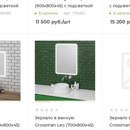
дсветкой
(900х800х45) с подсветкой
с подсве
 188080
Арт.: 179080
В наличии
В налич
11 500
руб.
/шт
15 200
р
Зеркало в ванную
Зеркало 
0х800х45)
Grossman Leo (700х800х45)
Grossma