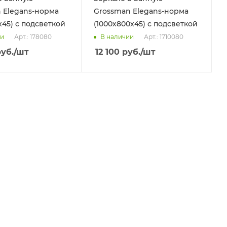
 Elegans-норма
Grossman Elegans-норма
х45) с подсветкой
(1000х800х45) с подсветкой
Арт.: 178080
Арт.: 1710080
ии
В наличии
уб.
/шт
12 100
руб.
/шт