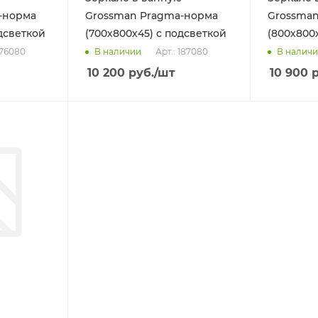
-норма
Grossman Pragma-норма
Grossman
дсветкой
(700х800х45) с подсветкой
(800х800
176080
Арт.: 187080
В наличии
В налич
10 200
руб.
/шт
10 900
р