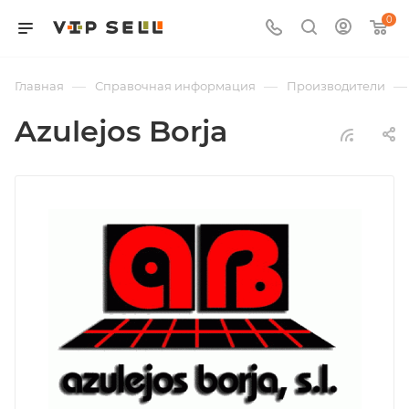
0
—
—
—
Главная
Справочная информация
Производители
Azulejos Borja