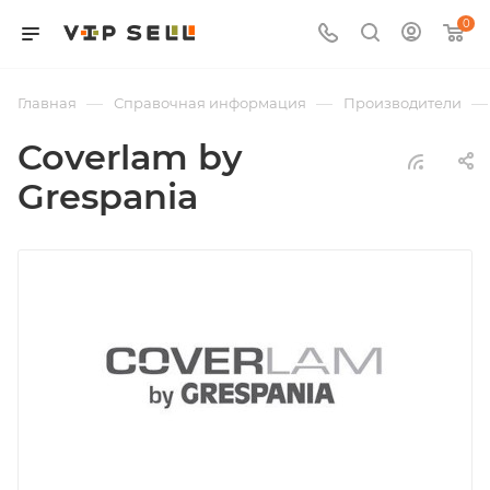
0
—
—
—
Главная
Справочная информация
Производители
Coverlam by
Grespania