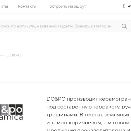
+
зиты
Контакты
Построить маршрут
—
DO&PO
DO&PO производит керамограни
под состаренную терракоту, руч
трещинами. В теплых земляных 
и темно-коричневом, с матовой
Продукция производителя из Ин