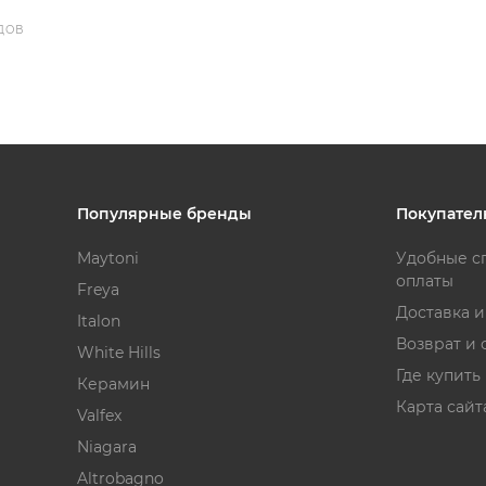
ДОВ
Популярные бренды
Покупател
Maytoni
Удобные с
оплаты
Freya
Доставка 
Italon
Возврат и 
White Hills
Где купить
Керамин
Карта сайт
Valfex
Niagara
Altrobagno