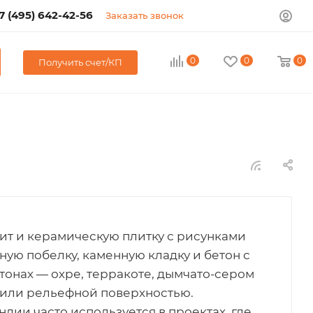
7 (495) 642-42-56
Заказать звонок
0
0
0
Получить счет/КП
т и керамическую плитку с рисунками
ную побелку, каменную кладку и бетон с
тонах — охре, терракоте, дымчато-сером
 или рельефной поверхностью.
дии часто используется в проектах, где