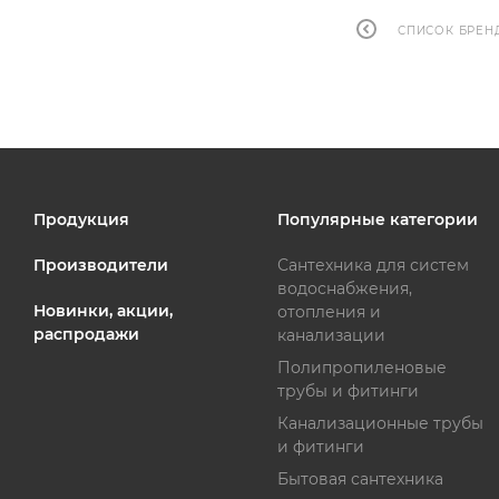
СПИСОК БРЕН
Продукция
Популярные категории
Производители
Сантехника для систем
водоснабжения,
Новинки, акции,
отопления и
распродажи
канализации
Полипропиленовые
трубы и фитинги
Канализационные трубы
и фитинги
Бытовая сантехника