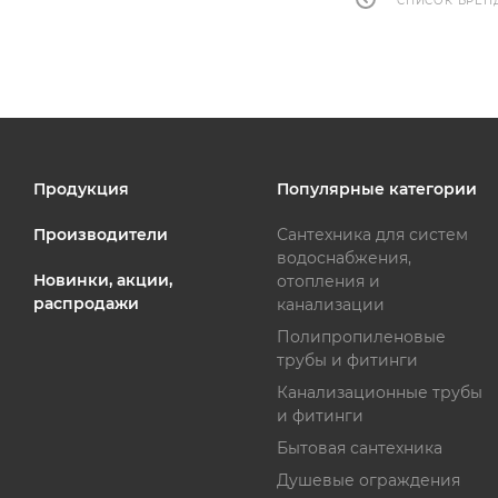
СПИСОК БРЕН
Продукция
Популярные категории
Производители
Сантехника для систем
водоснабжения,
Новинки, акции,
отопления и
распродажи
канализации
Полипропиленовые
трубы и фитинги
Канализационные трубы
и фитинги
Бытовая сантехника
Душевые ограждения