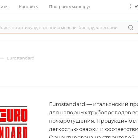
+
зиты
Контакты
Построить маршрут
—
Eurostandard
Eurostandard — итальянский п
для напорных трубопроводов в
пожаротушения. Продукция отл
легкостью сварки и соответст
Ориентирована на строителей,