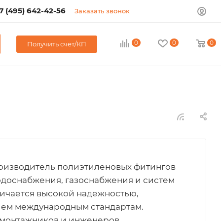
7 (495) 642-42-56
Заказать звонок
0
0
0
Получить счет/КП
роизводитель полиэтиленовых фитингов
одоснабжения, газоснабжения и систем
ичается высокой надежностью,
вием международным стандартам.
 монтажников и инженеров,