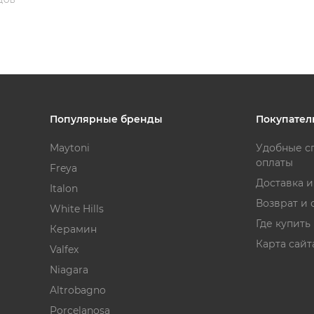
ДОВ
Популярные бренды
Покупател
Maytoni
Удобные с
оплаты
Freya
Доставка 
Italon
Возврат и 
White Hills
Где купить
Керамин
Карта сайт
Valfex
Niagara
Altrobagno
Porcelanosa