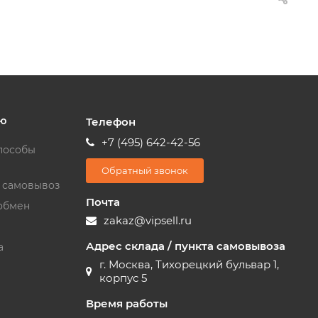
ю
Телефон
+7 (495) 642-42-56
пособы
Обратный звонок
и самовывоз
Почта
обмен
zakaz@vipsell.ru
Адрес склада / пункта самовывоза
а
г. Москва, Тихорецкий бульвар 1,
корпус 5
Время работы