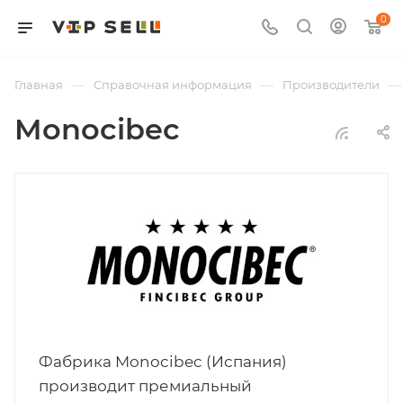
0
—
—
—
Главная
Справочная информация
Производители
Monocibec
Фабрика Monocibec (Испания)
производит премиальный