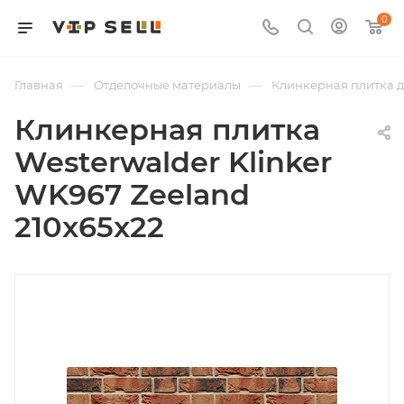
0
—
—
Главная
Отделочные материалы
Клинкерная плитка д
Клинкерная плитка
Westerwalder Klinker
WK967 Zeeland
210x65x22