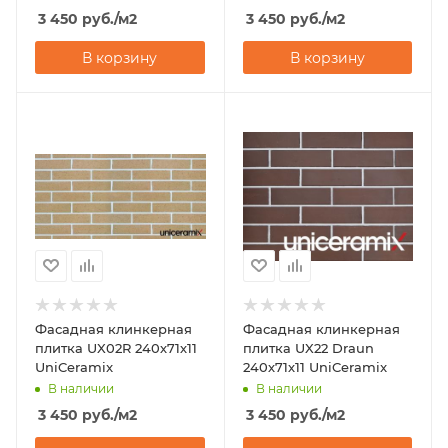
3 450
руб.
/м2
3 450
руб.
/м2
В корзину
В корзину
Фасадная клинкерная
Фасадная клинкерная
плитка UX02R 240х71х11
плитка UX22 Draun
UniCeramix
240х71х11 UniCeramix
В наличии
В наличии
3 450
руб.
/м2
3 450
руб.
/м2