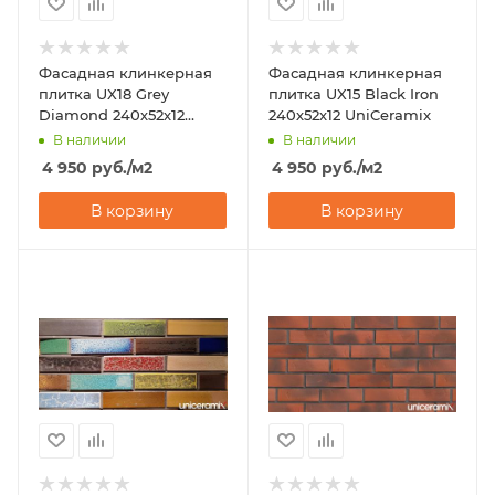
Фасадная клинкерная
Фасадная клинкерная
плитка UX18 Grey
плитка UX15 Black Iron
Diamond 240х52х12
240х52х12 UniCeramix
UniCeramix
В наличии
В наличии
4 950
руб.
/м2
4 950
руб.
/м2
В корзину
В корзину