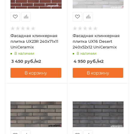
Фасадная клинкерная
Фасадная клинкерная
плитка UX23R 240х71х11
плитка UX16 Desert
UniCeramix
240х52х12 UniCeramix
В наличии
В наличии
3 450
руб.
/м2
4 950
руб.
/м2
В корзину
В корзину