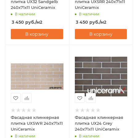
плитка UX32 Sandgelb
плитка UXSRR 240х71х11
240х71х11 UniCeramix
UniCeramix
В наличии
В наличии
3 450
руб.
/м2
3 450
руб.
/м2
В корзину
В корзину
Фасадная клинкерная
Фасадная клинкерная
плитка UXSWR 240х71х11
плитка UX24 Grey
UniCeramix
240х71х11 UniCeramix
В наличии
В наличии