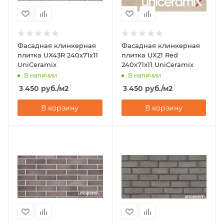
Фасадная клинкерная
Фасадная клинкерная
плитка UX43R 240х71х11
плитка UX21 Red
UniCeramix
240х71х11 UniCeramix
В наличии
В наличии
3 450
руб.
/м2
3 450
руб.
/м2
В корзину
В корзину