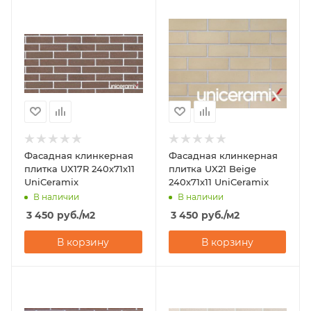
Фасадная клинкерная
Фасадная клинкерная
плитка UX17R 240х71х11
плитка UX21 Beige
UniCeramix
240х71х11 UniCeramix
В наличии
В наличии
3 450
руб.
/м2
3 450
руб.
/м2
В корзину
В корзину