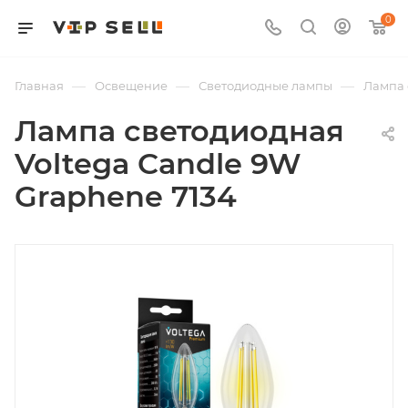
0
—
—
—
Главная
Освещение
Светодиодные лампы
Лампа 
Лампа светодиодная
Voltega Candle 9W
Graphene 7134