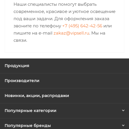
Наши специалисты помогут выбрать
современное, красивое и уютное освещение
под ваши задачи. Для оформления заказа
звоните по телефону
+7 (495) 642-42-56
или
пишите на e-mail
zakaz@vipsell.ru
. Мы на
связи.
Продукция
Производители
Новинки, акции, распродажи
Популярные категории
Популярные бренды