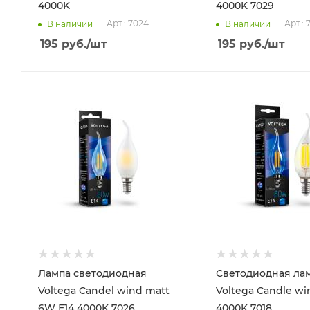
4000K
4000K 7029
Арт.: 7024
Арт.: 
В наличии
В наличии
195
руб.
/шт
195
руб.
/шт
Лампа светодиодная
Светодиодная ла
Voltega Candel wind matt
Voltega Candle wi
6W Е14 4000K 7026
4000K 7018