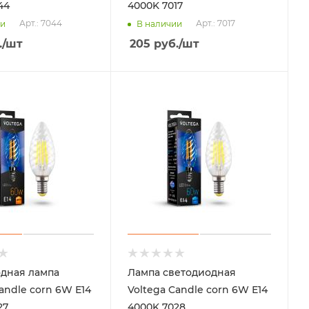
44
4000K 7017
Арт.: 7044
Арт.: 7017
ии
В наличии
.
/шт
205
руб.
/шт
дная лампа
Лампа светодиодная
andle corn 6W Е14
Voltega Candle corn 6W Е14
27
4000K 7028