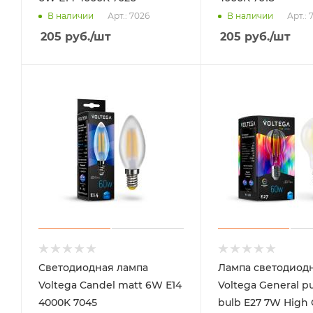
Арт.: 7026
Арт.: 
В наличии
В наличии
205
руб.
/шт
205
руб.
/шт
Светодиодная лампа
Лампа светодиод
Voltega Candel matt 6W Е14
Voltega General p
4000K 7045
bulb E27 7W High 