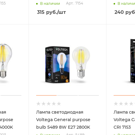
7155
Арт.: 7154
В наличии
В налич
315
руб.
/шт
240
руб
ная
Лампа светодиодная
Лампа св
urpose
Voltega General purpose
Voltega C
 4000K
bulb 5489 8W Е27 2800K
CRI 7153
7103
Арт.: 5489