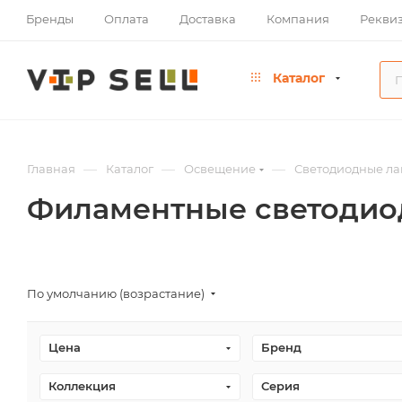
Бренды
Оплата
Доставка
Компания
Рекви
Каталог
—
—
—
Главная
Каталог
Освещение
Светодиодные л
Филаментные светоди
По умолчанию (возрастание)
Цена
Бренд
Коллекция
Серия