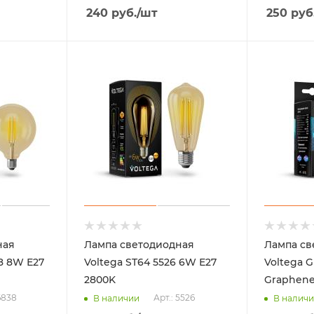
240
руб.
/шт
250
руб
ная
Лампа светодиодная
Лампа св
8 8W Е27
Voltega ST64 5526 6W Е27
Voltega 
2800K
Graphene
6838
Арт.: 5526
В наличии
В налич