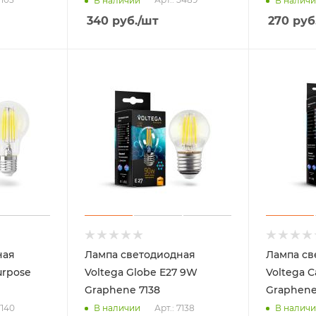
В наличии
В налич
340
руб.
/шт
270
руб
ная
Лампа светодиодная
Лампа св
urpose
Voltega Globe E27 9W
Voltega 
Graphene 7138
Graphene
7140
Арт.: 7138
В наличии
В налич