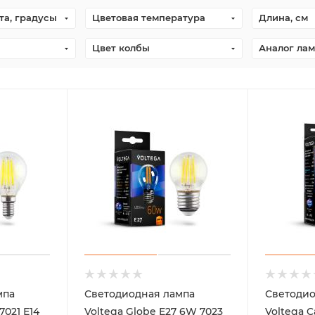
та, градусы
Цветовая температура
Длина, см
Цвет колбы
Аналог лам
мпа
Светодиодная лампа
Светодио
7021 Е14
Voltega Globe E27 6W 7023
Voltega C