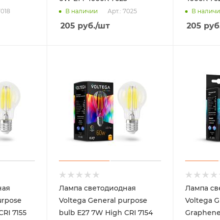
7018
Арт.: 7025
В наличии
В налич
205
руб.
/шт
205
руб
ная
Лампа светодиодная
Лампа св
urpose
Voltega General purpose
Voltega G
CRI 7155
bulb E27 7W High CRI 7154
Graphene