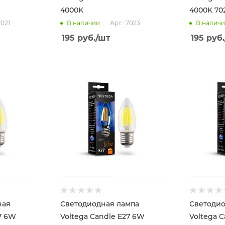
4000K
4000K 70
7021
Арт.: 7023
В наличии
В налич
195
руб.
/шт
195
руб.
ная
Светодиодная лампа
Светодио
7 6W
Voltega Candle E27 6W
Voltega C