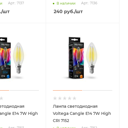
Арт.: 7137
Арт.: 7136
ии
В наличии
.
/шт
240
руб.
/шт
етодиодная
Лампа светодиодная
angle E14 7W High
Voltega Cangle E14 7W High
CRI 7152
Арт.: 7153
Арт.: 7152