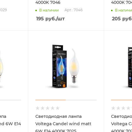
4000K 7046
4000K 70
7029
Арт.: 7046
В наличии
В налич
195
руб.
/шт
205
руб
мпа
Светодиодная лампа
Светодио
nd 6W Е14
Voltega Candel wind matt
Voltega C
6W Е14 4000K 7025
4000K 70