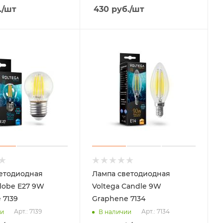
.
/шт
430
руб.
/шт
етодиодная
Лампа светодиодная
Globe E27 9W
Voltega Candle 9W
 7139
Graphene 7134
Арт.: 7139
Арт.: 7134
ии
В наличии