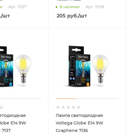
Арт.: 7027
Арт.: 7028
ии
В наличии
.
/шт
205
руб.
/шт
етодиодная
Лампа светодиодная
lobe E14 9W
Voltega Globe E14 9W
 7137
Graphene 7136