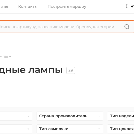
+
зиты
Контакты
Построить маршрут
ампы
одные лампы
39
Страна производитель
Тип издели
Тип лампочки
Тип цоколя