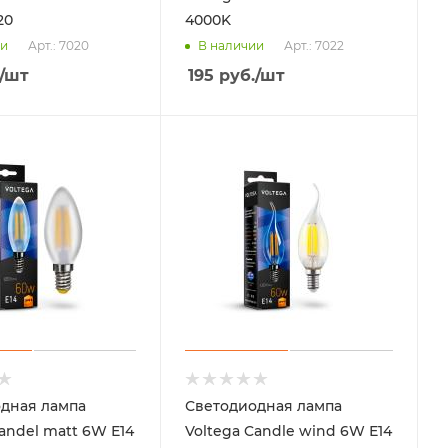
20
4000K
Арт.: 7020
Арт.: 7022
ии
В наличии
/шт
195
руб.
/шт
дная лампа
Светодиодная лампа
andel matt 6W Е14
Voltega Candle wind 6W Е14