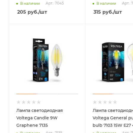
Арт.: 7045
Арт.: 
В наличии
В наличии
205
руб.
/шт
315
руб.
/шт
Лампа светодиодная
Лампа светодиод
Voltega Candle 9W
Voltega General p
Graphene 7135
bulb 7103 15W Е27
Арт.: 7135
Арт.: 