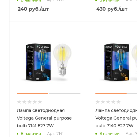
В наличии
В наличии
240
руб.
/шт
430
руб.
/шт
Лампа светодиодная
Лампа светодиод
Voltega General purpose
Voltega General p
bulb 7141 E27 7W
bulb 7140 E27 7W
Арт.: 7141
Арт.: 
В наличии
В наличии