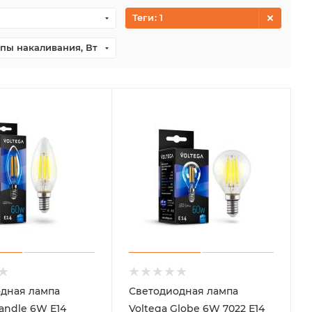
Теги
: 1
пы накаливания, Вт
дная лампа
Светодиодная лампа
andle 6W Е14
Voltega Globe 6W 7022 Е14