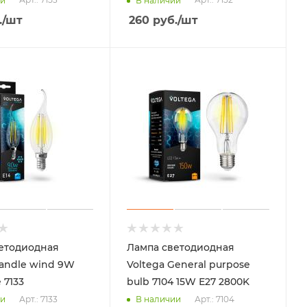
ии
В наличии
.
/шт
260
руб.
/шт
етодиодная
Лампа светодиодная
Candle wind 9W
Voltega General purpose
 7133
bulb 7104 15W Е27 2800K
Арт.: 7133
Арт.: 7104
ии
В наличии