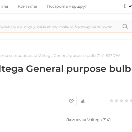
+
зиты
Контакты
Построить маршрут
мпа светодиодная Voltega General purpose bulb 7141 E27 7W
ega General purpose bulb
Лампочка Voltega 7141