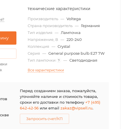
технические характеристики
Производитель
—
Voltega
е?
Страна производитель
—
Германия
Тип изделия
—
Лампочка
зину
Напряжение, В
—
220-240
Коллекция
—
Crystal
Серия
—
General purpose bulb E27 7W
Тип лампочки
—
Светодиодная
?
авки
а.
Все характеристики
я
Перед созданием заказа, пожалуйста,
уточняйте наличие и стоимость товара,
нтов
сроки его доставки по телефону
+7 (495)
642-42-56
или email
zakaz@vipsell.ru
.
оскве
Запросить счет/КП