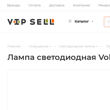
Бренды
Оплата
Доставка
Компания
Рекви
Каталог
—
—
—
Главная
Освещение
Светодиодные лампы
Ла
Лампа светодиодная Volt