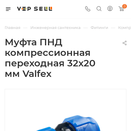
0
—
—
—
Главная
Инженерная сантехника
Фитинги
Компр
Муфта ПНД
компрессионная
переходная 32х20
мм Valfex