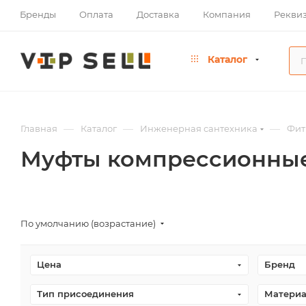
Бренды
Оплата
Доставка
Компания
Рекви
Каталог
—
—
—
Главная
Каталог
Инженерная сантехника
Фит
Муфты компрессионные
По умолчанию (возрастание)
Цена
Бренд
Тип присоединения
Материа