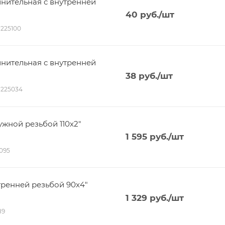
нительная c внутренней
40
руб.
/шт
01225100
нительная c внутренней
38
руб.
/шт
01225034
жной резьбой 110х2"
1 595
руб.
/шт
1095
ренней резьбой 90х4"
1 329
руб.
/шт
89