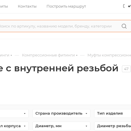
+
зиты
Контакты
Построить маршрут
—
—
инги
Компрессионные фитинги
Муфты компрессион
 с внутренней резьбой
47
Страна производитель
Тип изделия
л корпуса
Диаметр, мм
Диаметр резьб