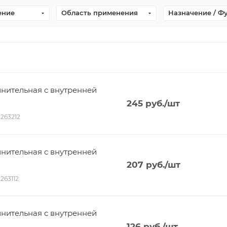
ение
Область применения
Назначение / Ф
нительная c внутренней
245
руб.
/шт
1263212
нительная c внутренней
207
руб.
/шт
1263112
нительная c внутренней
126
руб.
/шт