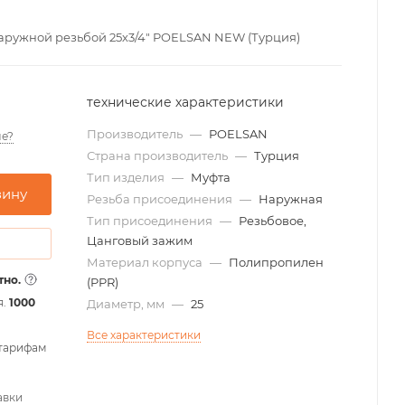
ружной резьбой 25х3/4" POELSAN NEW (Турция)
технические характеристики
Производитель
—
POELSAN
е?
Страна производитель
—
Турция
Тип изделия
—
Муфта
зину
Резьба присоединения
—
Наружная
Тип присоединения
—
Резьбовое,
Цанговый зажим
Материал корпуса
—
Полипропилен
тно.
(PPR)
я.
1000
Диаметр, мм
—
25
Все характеристики
 тарифам
авки