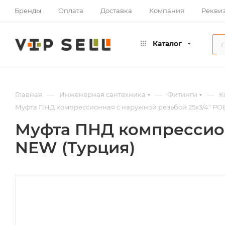
Бренды
Оплата
Доставка
Компания
Рекви
Каталог
—
—
—
Главная
Инженерная сантехника
Фитинги
К
Муфта ПНД компрессионная с наружной резьбой 25х3/4" PO
Муфта ПНД компрессион
NEW (Турция)