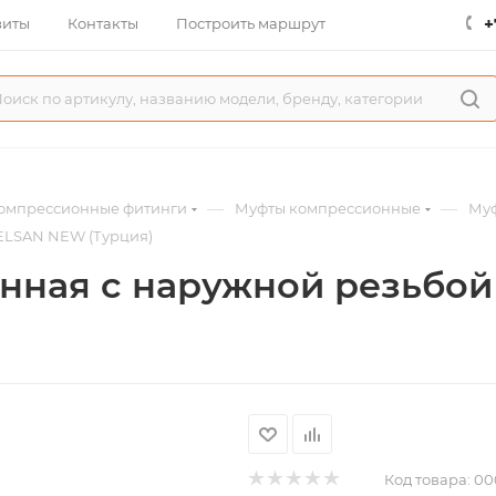
+
зиты
Контакты
Построить маршрут
—
—
омпрессионные фитинги
Муфты компрессионные
Муф
ELSAN NEW (Турция)
ная с наружной резьбой 
Код товара:
00