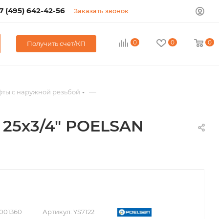
7 (495) 642-42-56
Заказать звонок
0
0
0
Получить счет/КП
—
ты с наружной резьбой
25х3/4" POELSAN
001360
Артикул:
YS7122