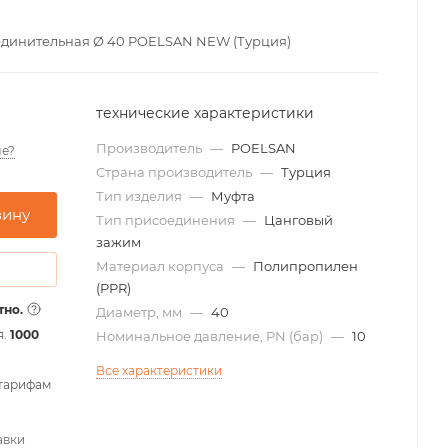
динительная Ø 40 POELSAN NEW (Турция)
технические характеристики
Производитель
—
POELSAN
е?
Страна производитель
—
Турция
Тип изделия
—
Муфта
зину
Тип присоединения
—
Цанговый
зажим
Материал корпуса
—
Полипропилен
(PPR)
тно.
Диаметр, мм
—
40
я.
1000
Номинальное давление, PN (бар)
—
10
Все характеристики
 тарифам
авки