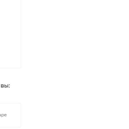
вы:
аре