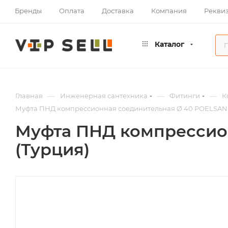
Бренды
Оплата
Доставка
Компания
Рекви
Каталог
—
—
—
Главная
Инженерная сантехника
Фитинги
К
Муфта ПНД компрессионная соединительная Ø 40 POELSAN
Муфта ПНД компрессио
(Турция)