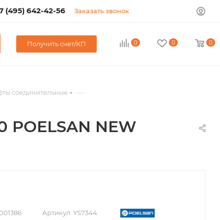
7 (495) 642-42-56
Заказать звонок
0
0
0
Получить счет/КП
—
ты соединительные
40 POELSAN NEW
001386
Артикул:
YS7344