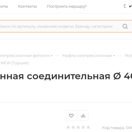
+
зиты
Контакты
Построить маршрут
—
—
омпрессионные фитинги
Муфты компрессионные
Муф
 NEW (Турция)
нная соединительная Ø 
Код товара:
00