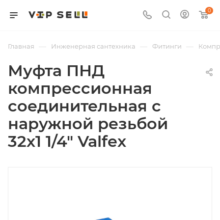
0
—
—
—
Главная
Инженерная сантехника
Фитинги
Компр
Муфта ПНД
компрессионная
соединительная c
наружной резьбой
32х1 1/4" Valfex