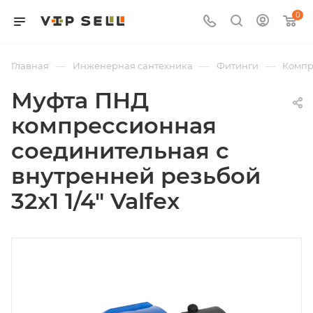
0
—
—
—
Главная
Инженерная сантехника
Фитинги
Компр
Муфта ПНД
компрессионная
соединительная c
внутренней резьбой
32х1 1/4" Valfex