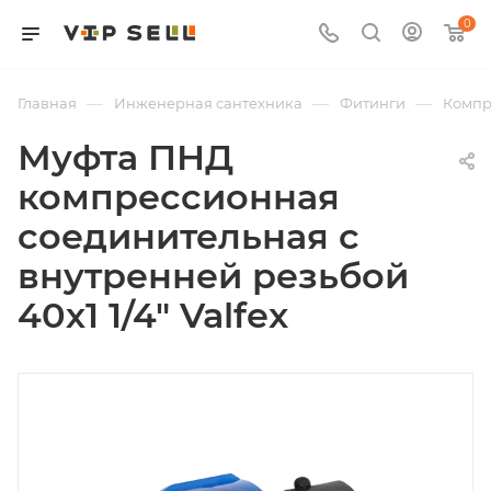
0
—
—
—
Главная
Инженерная сантехника
Фитинги
Компр
Муфта ПНД
компрессионная
соединительная c
внутренней резьбой
40х1 1/4" Valfex