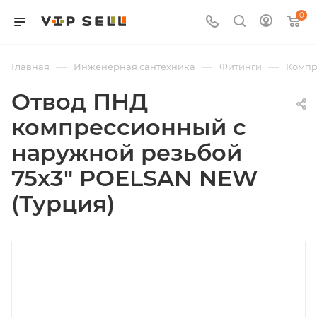
0
—
—
—
Главная
Инженерная сантехника
Фитинги
Компр
Отвод ПНД
компрессионный с
наружной резьбой
75х3" POELSAN NEW
(Турция)