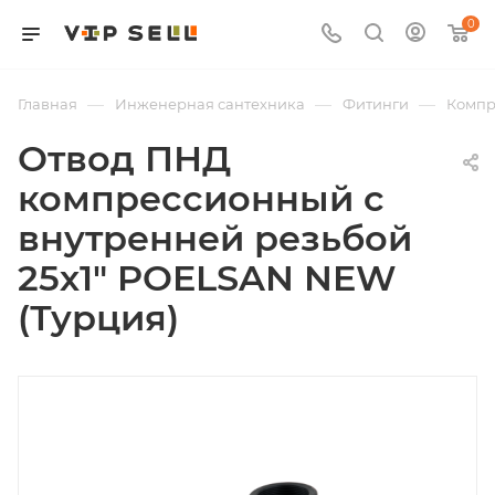
0
—
—
—
Главная
Инженерная сантехника
Фитинги
Компр
Отвод ПНД
компрессионный с
внутренней резьбой
25х1" POELSAN NEW
(Турция)