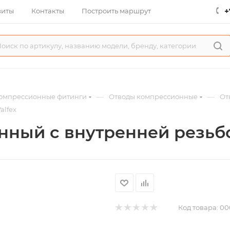
+
зиты
Контакты
Построить маршрут
—
—
омпрессионные фитинги
Отводы компрессионные
От
alfex
ый с внутренней резьбой 
Код товара:
00