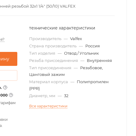
ей резьбой 32х1 1/4" (50/10) VALFEX
технические характеристики
Производитель
—
Valfex
е?
Страна производитель
—
Россия
Тип изделия
—
Отвод / Угольник
зину
Резьба присоединения
—
Внутренняя
Тип присоединения
—
Резьбовое,
Цанговый зажим
Материал корпуса
—
Полипропилен
.
(PPR)
1000
Диаметр, мм
—
32
 тарифам
Все характеристики
авки
а.