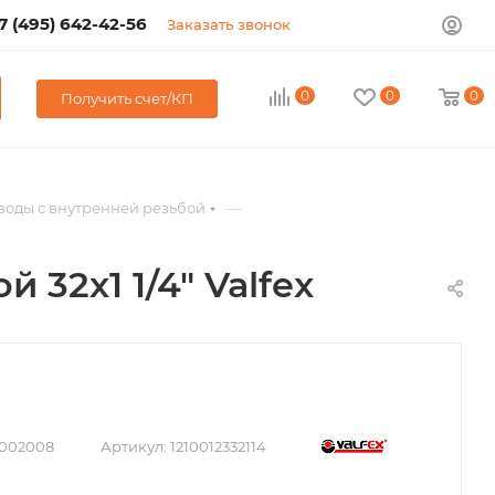
7 (495) 642-42-56
Заказать звонок
0
0
0
Получить счет/КП
—
воды с внутренней резьбой
32х1 1/4" Valfex
002008
Артикул:
1210012332114