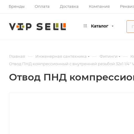
Бренды
Оплата
Доставка
Компания
Рекви
Каталог
—
—
—
Главная
Инженерная сантехника
Фитинги
К
Отвод ПНД компрессионный с внутренней резьбой 32х1 1/4" V
Отвод ПНД компрессионн