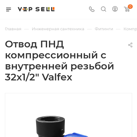
0
—
—
—
Главная
Инженерная сантехника
Фитинги
Компр
Отвод ПНД
компрессионный с
внутренней резьбой
32х1/2" Valfex