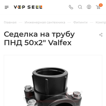
0
—
—
—
Главная
Инженерная сантехника
Фитинги
Компр
Седелка на трубу
ПНД 50х2" Valfex