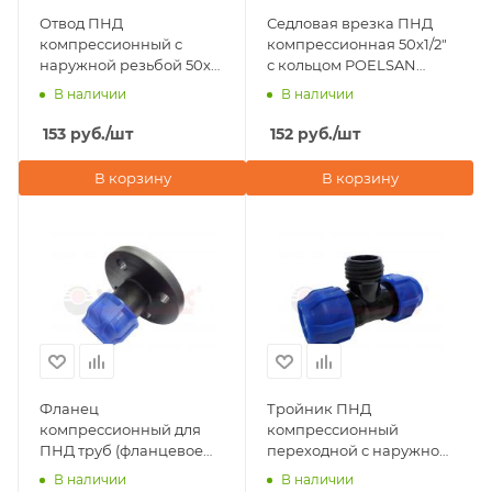
Отвод ПНД
Седловая врезка ПНД
компрессионный с
компрессионная 50х1/2"
наружной резьбой 50х2"
с кольцом POELSAN
Valfex
(Турция)
В наличии
В наличии
153
руб.
/шт
152
руб.
/шт
В корзину
В корзину
Фланец
Тройник ПНД
компрессионный для
компрессионный
ПНД труб (фланцевое
переходной с наружной
соединение) 50х1 1/2"
резьбой 50х2"х50 Valfex
В наличии
В наличии