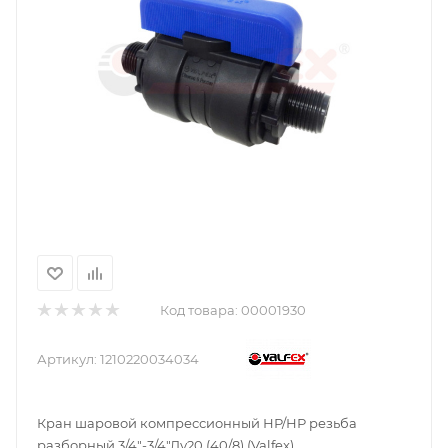
Код товара:
00001930
Артикул:
1210220034034
Кран шаровой компрессионный НР/НР резьба
разборный 3/4"-3/4"Ду20 (40/8) (Valfex)