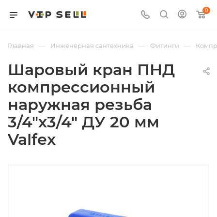
0
—
—
—
Главная
Инженерная сантехника
Фитинги
Компр
Шаровый кран ПНД
компрессионный
наружная резьба
3/4"х3/4" ДУ 20 мм
Valfex