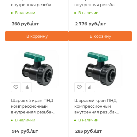
внутренняя резьба-
внутренняя резьба-
внутренняя резьба
внутренняя резьба 3"х 3"
В наличии
В наличии
3/4"х3/4" POELSAN
POELSAN (Турция)
(Турция)
368
руб.
/шт
2 776
руб.
/шт
В корзину
В корзину
Шаровый кран ПНД
Шаровый кран ПНД
компрессионный
компрессионный
внутренняя резьба-
внутренняя резьба-
внутренняя резьба 2"х 2"
внутренняя резьба
В наличии
В наличии
POELSAN (Турция)
1/2"х1/2" POELSAN
(Турция)
914
руб.
/шт
283
руб.
/шт