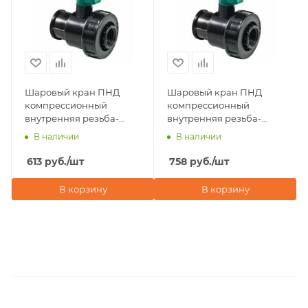
Шаровый кран ПНД
Шаровый кран ПНД
компрессионный
компрессионный
внутренняя резьба-
внутренняя резьба-
внутренняя резьба 1
внутренняя резьба 1
В наличии
В наличии
1/4"х1 1/4" POELSAN
1/2"х1 1/2" POELSAN
(Турция)
(Турция)
613
руб.
/шт
758
руб.
/шт
В корзину
В корзину