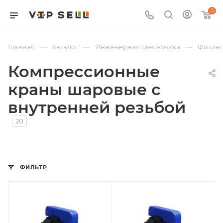
0
—
—
—
Главная
Каталог
Инженерная сантехника
Фитин
Компрессионные
краны шаровые с
внутренней резьбой
20
ФИЛЬТР