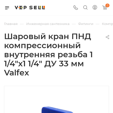
0
—
—
—
Главная
Инженерная сантехника
Фитинги
Компр
Шаровый кран ПНД
компрессионный
внутренняя резьба 1
1/4"х1 1/4" ДУ 33 мм
Valfex