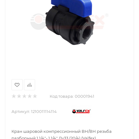
Код товара:
00001941
Артикул:
1210011114114
Кран шаровой компрессионный ВН/ВН резьба
разборный 1 1/4"- 1 1/4" Ду33 (20/4) (Valfex)