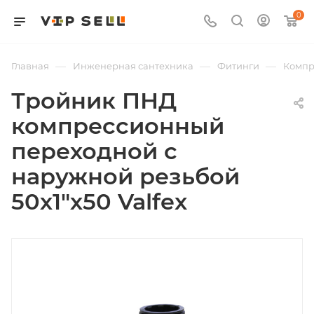
0
—
—
—
Главная
Инженерная сантехника
Фитинги
Компр
Тройник ПНД
компрессионный
переходной с
наружной резьбой
50х1"х50 Valfex