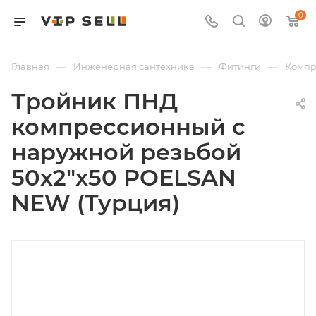
0
—
—
—
Главная
Инженерная сантехника
Фитинги
Компр
Тройник ПНД
компрессионный с
наружной резьбой
50х2"х50 POELSAN
NEW (Турция)