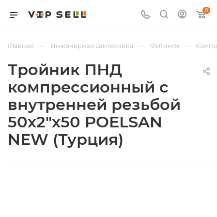
0
—
—
—
Главная
Инженерная сантехника
Фитинги
Компр
Тройник ПНД
компрессионный с
внутренней резьбой
50х2"х50 POELSAN
NEW (Турция)