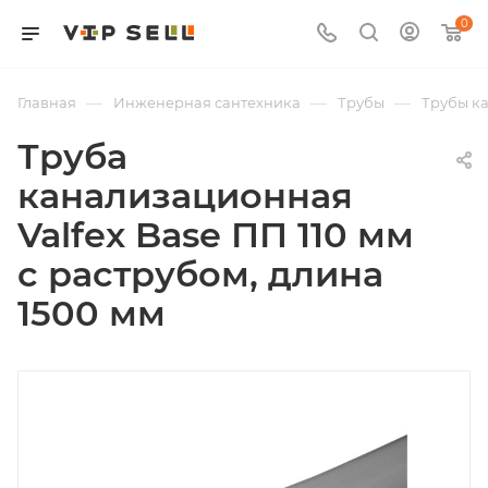
0
—
—
—
Главная
Инженерная сантехника
Трубы
Трубы к
Труба
канализационная
Valfex Base ПП 110 мм
с раструбом, длина
1500 мм