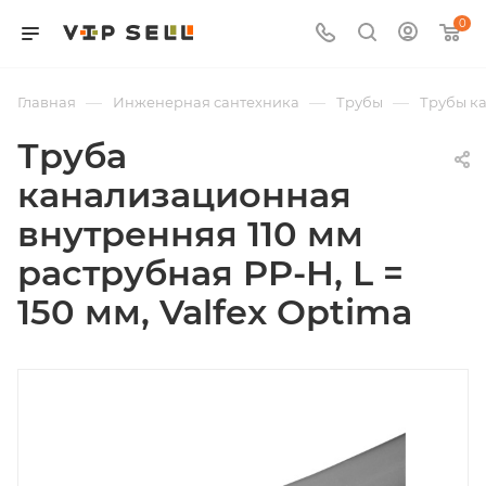
0
—
—
—
Главная
Инженерная сантехника
Трубы
Трубы к
Труба
канализационная
внутренняя 110 мм
раструбная PP-H, L =
150 мм, Valfex Optima