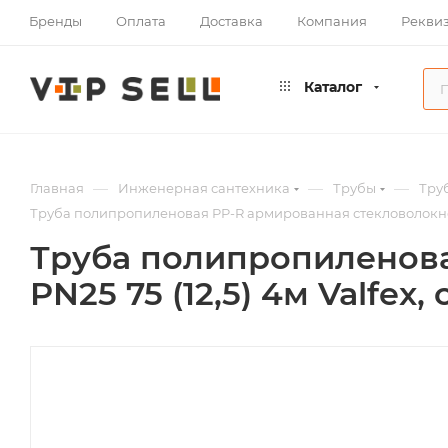
Бренды
Оплата
Доставка
Компания
Рекви
Каталог
—
—
—
Главная
Инженерная сантехника
Трубы
Тру
Труба полипропиленовая PP-R армированная стекловолокном S
Труба полипропиленова
PN25 75 (12,5) 4м Valfex,