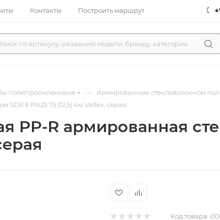
+
зиты
Контакты
Построить маршрут
—
бы полипропиленовые
Армированные стекловолокном пол
DR 6 PN25 75 (12,5) 4м Valfex, серая
я PP-R армированная ст
 серая
Код товара:
00