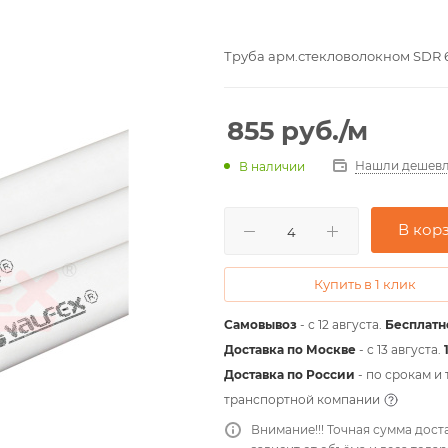
Труба арм.стекловолокном SDR 6 P
855
руб.
/м
Нашли дешевл
В наличии
В кор
Купить в 1 клик
Самовывоз
- с 12 августа.
Бесплатн
Доставка по Москве
- c 13 августа.
Доставка по России
- по срокам и
транспортной компании
Внимание!!! Точная сумма дост