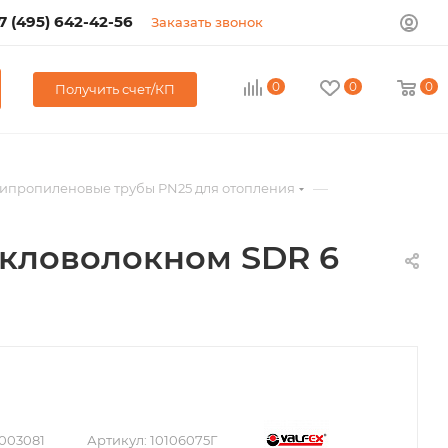
7 (495) 642-42-56
Заказать звонок
0
0
0
Получить счет/КП
—
ипропиленовые трубы PN25 для отопления
екловолокном SDR 6
003081
Артикул:
10106075Г