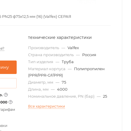
N25 ф75х12,5 мм (16) (Valfex) СЕРАЯ
технические характеристики
Производитель
—
Valfex
е?
Страна производитель
—
Россия
Тип изделия
—
Труба
зину
Материал корпуса
—
Полипропилен
(PPR/PPR-GF/PPR)
Диаметр, мм
—
75
Длина, мм
—
4000
о.
Номинальное давление, PN (бар)
—
25
1000
Все характеристики
 тарифам
авки