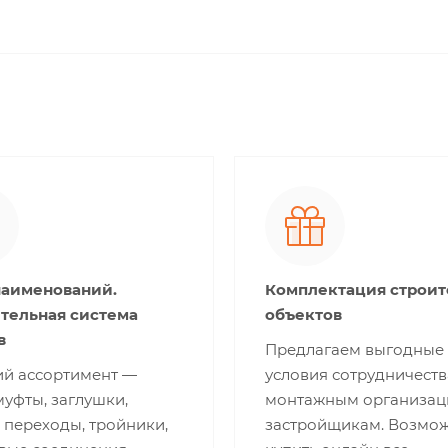
наименований.
Комплектация строи
тельная система
объектов
в
Предлагаем выгодные
й ассортимент —
условия сотрудничеств
муфты, заглушки,
монтажным организац
 переходы, тройники,
застройщикам. Возмо