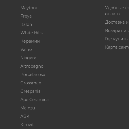
Maytoni
Удобные с
оплаты
Freya
Доставка 
Italon
Возврат и 
White Hills
Где купить
Керамин
Карта сайт
Valfex
Niagara
Altrobagno
Porcelanosa
Grossman
Grespania
Ape Ceramica
Mainzu
ABK
Kirovit