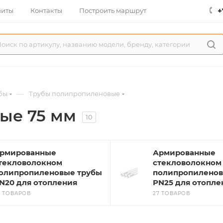
+
зиты
Контакты
Построить маршрут
—
бы
Трубы полипропиленовые
ые 75 мм
10
рмированные
Армированные
текловолокном
стекловолокном
олипропиленовые трубы
полипропиленов
N20 для отопления
PN25 для отопле
7 ТОВАРОВ
27 ТОВАРОВ