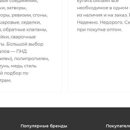
вые соединения,
купить онлайн все
и, затворы,
необходимое в одном 
оры, ревизии, сгоны,
из наличия и на заказ.
шаровые, седелки,
Надежно. Недорого. С
, обратные клапаны,
при покупке оптом.
айки, сварочные
ты. Большой выбор
алов — ПНД
илен), полипропилен,
унь, медь, сталь.
й подбор по
трам.
Популярные бренды
Покупател