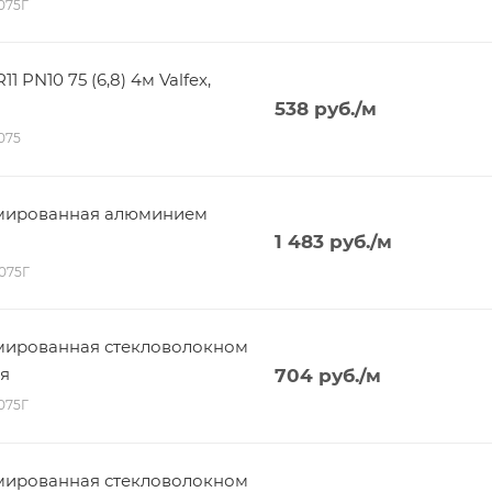
6075Г
PN10 75 (6,8) 4м Valfex,
538
руб.
/м
3075
рмированная алюминием
1 483
руб.
/м
4075Г
мированная стекловолокном
ая
704
руб.
/м
5075Г
мированная стекловолокном