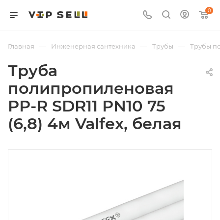
0
—
—
—
Главная
Инженерная сантехника
Трубы
Трубы п
Труба
полипропиленовая
PP-R SDR11 PN10 75
(6,8) 4м Valfex, белая