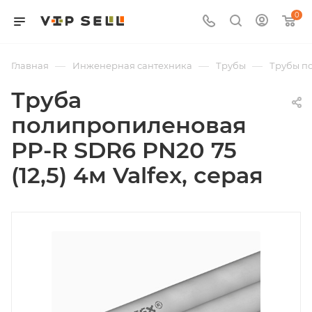
0
—
—
—
Главная
Инженерная сантехника
Трубы
Трубы п
Труба
полипропиленовая
PP-R SDR6 PN20 75
(12,5) 4м Valfex, серая